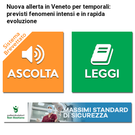
Nuova allerta in Veneto per temporali:
previsti fenomeni intensi e in rapida
evoluzione
Home
Veneto
Cronaca
In Evidenza
Veneto
Nuova allerta in Veneto per
temporali: previsti fenomeni
intensi e in rapida evoluzione
Da
Redazione
27 Agosto 2025
(aggiornato il
27 Agosto 2025 19:19
)
ASCOLTA L'AUDIO