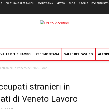
LE
CULTURA E SPETTACOLI
MONTAGNA
METEO
BLOG
STORIE
ECO ENERGETI
L'Eco
Vicentino
VALLE DEL CHIAMPO
PEDEMONTANA
VALLE DELL’ASTICO
ALTOP
stranieri in Veneto nel 2025. I dati...
cupati stranieri in
dati di Veneto Lavoro
2026 17:53
)