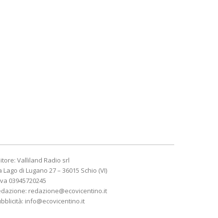
itore: Valliland Radio srl
a Lago di Lugano 27 – 36015 Schio (VI)
Iva 03945720245
edazione:
redazione@ecovicentino.it
bblicità:
info@ecovicentino.it