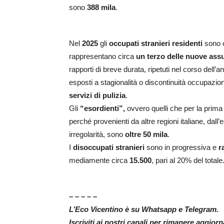
sono
388 mila
.
Nel
2025
gli
occupati stranieri residenti
sono 
rappresentano circa
un terzo delle nuove ass
rapporti di breve durata, ripetuti nel corso dell’an
esposti a stagionalità o discontinuità occupazi
servizi di pulizia
.
Gli
“esordienti”,
ovvero quelli che per la prima 
perché provenienti da altre regioni italiane, dall
irregolarità, sono
oltre 50 mila
.
I
disoccupati stranieri
sono in progressiva e
r
mediamente circa
15.500
, pari al 20% del total
– – – – –
L’Eco Vicentino è su Whatsapp e Telegram.
Iscriviti ai nostri canali per rimanere aggior