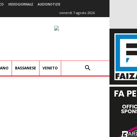
CO
VIDEOGIORNALE
AUDIONOTIZIE
venerdì 7 agosto 2026
IANO
BASSANESE
VENETO