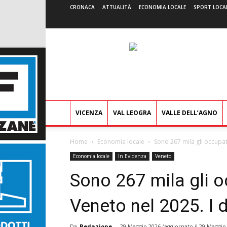
CRONACA
ATTUALITÀ
ECONOMIA LOCALE
SPORT LOCA
VICENZA
VAL LEOGRA
VALLE DELL’AGNO
Home
Economia locale
Sono 267 mila gli occupati 
Economia locale
In Evidenza
Veneto
Sono 267 mila gli oc
Veneto nel 2025. I 
Da
Redazione
-
29 Maggio 2026
(aggiornato il
29 Maggio 