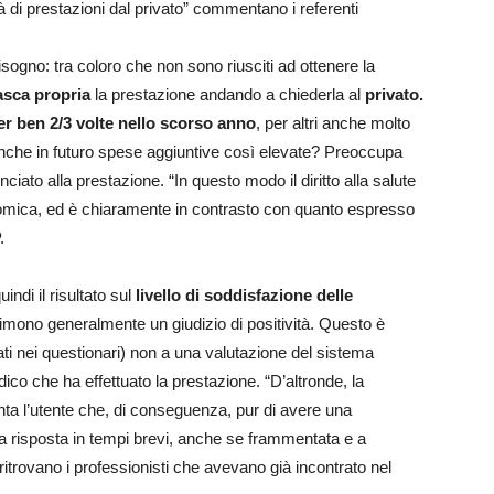
tà di prestazioni dal privato” commentano i referenti
sogno: tra coloro che non sono riusciti ad ottenere la
asca propria
la prestazione andando a chiederla al
privato.
er ben 2/3 volte nello scorso anno
, per altri anche molto
anche in futuro spese aggiuntive così elevate? Preoccupa
iato alla prestazione. “In questo modo il diritto alla salute
nomica, ed è chiaramente in contrasto con quanto espresso
.
ndi il risultato sul
livello di soddisfazione delle
rimono generalmente un giudizio di positività. Questo è
ti nei questionari) non a una valutazione del sistema
co che ha effettuato la prestazione. “D’altronde, la
nta l’utente che, di conseguenza, pur di avere una
na risposta in tempi brevi, anche se frammentata e a
itrovano i professionisti che avevano già incontrato nel