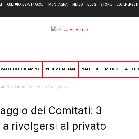
LE
CULTURA E SPETTACOLI
MONTAGNA
METEO
BLOG
STORIE
ECO ENERGETI
L'Eco
Vicentino
VALLE DEL CHIAMPO
PEDEMONTANA
VALLE DELL’ASTICO
ALTOP
: 3 utenti su 4 costretti a rivolgersi...
aggio dei Comitati: 3
 a rivolgersi al privato