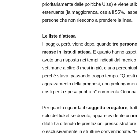
prioritariamente dalle politiche Ulss) e viene util
estenuante (la maggioranza, ossia il 55%, aspet
persone che non riescono a prendere la linea.
Le liste d’attesa
Il peggio, però, viene dopo, quando
tre persone
messe in
lista di attesa
. E quanto hanno aspett
avuto una risposta nei tempi indicati dal medic
settimane a oltre 3 mesi in più, e una percentua
perché stava passando troppo tempo. “Questi rit
aggravamento della prognosi, con prolungamento
costi per la spesa pubblica” commenta Orianna
Per quanto riguarda
il soggetto erogatore
, tra
solo del ticket se dovuto, appare evidente un
im
difatti ha ottenuto le prestazioni presso struttur
o esclusivamente in strutture convenzionate. “É il