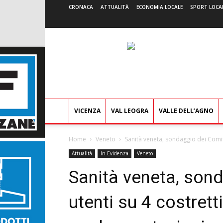
CRONACA
ATTUALITÀ
ECONOMIA LOCALE
SPORT LOCA
VICENZA
VAL LEOGRA
VALLE DELL’AGNO
Home
Veneto
Sanità veneta, sondaggio dei Comitati
Attualità
In Evidenza
Veneto
Sanità veneta, sond
utenti su 4 costretti