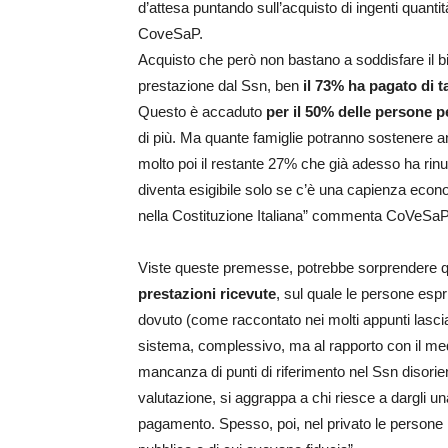
d’attesa puntando sull’acquisto di ingenti quanti
CoveSaP.
Acquisto che però non bastano a soddisfare il bi
prestazione dal Ssn, ben
il 73% ha pagato di t
Questo è accaduto
per il 50% delle persone p
di più. Ma quante famiglie potranno sostenere 
molto poi il restante 27% che già adesso ha rinunc
diventa esigibile solo se c’è una capienza eco
nella Costituzione Italiana” commenta CoVeSaP
Viste queste premesse, potrebbe sorprendere qui
prestazioni ricevute
, sul quale le persone esp
dovuto (come raccontato nei molti appunti lascia
sistema, complessivo, ma al rapporto con il medi
mancanza di punti di riferimento nel Ssn disorie
valutazione, si aggrappa a chi riesce a dargli u
pagamento. Spesso, poi, nel privato le persone r