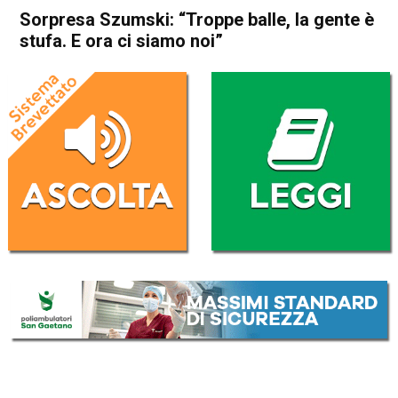
Sorpresa Szumski: “Troppe balle, la gente è
stufa. E ora ci siamo noi”
Home
Veneto
Attualità
In Evidenza
Veneto
Sorpresa Szumski: “Troppe
balle, la gente è stufa. E ora
ci siamo noi”
Da
Marco Zorzi
26 Novembre 2025
(aggiornato il
26 Novembre 2025 9:40
)
ASCOLTA L'AUDIO