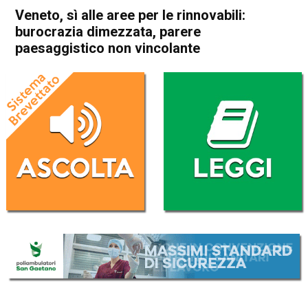
Veneto, sì alle aree per le rinnovabili:
burocrazia dimezzata, parere
paesaggistico non vincolante
Home
Veneto
Attualità
In Evidenza
Veneto
Veneto, sì alle aree per le
rinnovabili: burocrazia
dimezzata, parere
paesaggistico non vincolante
Da
Redazione
13 Maggio 2026
(aggiornato il
14 Maggio 2026 11:43
)