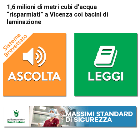
1,6 milioni di metri cubi d’acqua
“risparmiati” a Vicenza coi bacini di
laminazione
Home
Vicenza
Cronaca
In Evidenza
Vicenza
1,6 milioni di metri cubi
d’acqua “risparmiati” a
Vicenza coi bacini di
laminazione
Da
Redazione
28 Febbraio 2024
(aggiornato il
28 Febbraio 2024 18:17
)