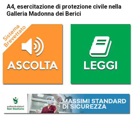
A4, esercitazione di protezione civile nella
Galleria Madonna dei Berici
Home
Vicenza
Attualità
In Evidenza
Vicenza
A4, esercitazione di
protezione civile nella Galleria
Madonna dei Berici
Da
Redazione
20 Giugno 2026
(aggiornato il
20 Giugno 2026 17:55
)
ASCOLTA L'AUDIO