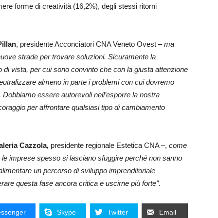
mere forme di creatività (16,2%), degli stessi ritorni
illan
, presidente Acconciatori CNA Veneto Ovest –
ma
e nuove strade per trovare soluzioni. Sicuramente la
di vista, per cui sono convinto che con la giusta attenzione
neutralizzare almeno in parte i problemi con cui dovremo
 Dobbiamo essere autorevoli nell’esporre la nostra
l coraggio per affrontare qualsiasi tipo di cambiamento
leria Cazzola,
presidente regionale Estetica CNA –,
come
che le imprese spesso si lasciano sfuggire perché non sanno
alimentare un percorso di sviluppo imprenditoriale
are questa fase ancora critica e uscirne più forte”
.
ssenger
Skype
Twitter
Email