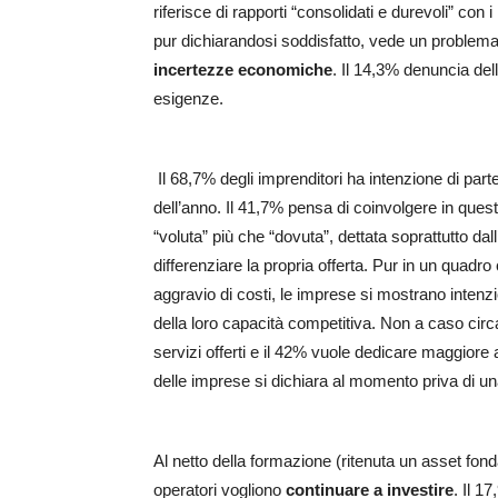
riferisce di rapporti “consolidati e durevoli” con 
pur dichiarandosi soddisfatto, vede un problem
incertezze economiche
. Il 14,3% denuncia del
esigenze.
Il 68,7% degli imprenditori ha intenzione di par
dell’anno. Il 41,7% pensa di coinvolgere in questi
“voluta” più che “dovuta”, dettata soprattutto da
differenziare la propria offerta. Pur in un quadr
aggravio di costi, le imprese si mostrano intenzi
della loro capacità competitiva. Non a caso circ
servizi offerti e il 42% vuole dedicare maggiore 
delle imprese si dichiara al momento priva di una 
Al netto della formazione (ritenuta un asset fond
operatori vogliono
continuare a investire
. Il 