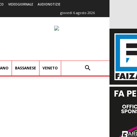
CO
VIDEOGIORNALE
AUDIONOTIZIE
giovedì 6 agosto 2026
IANO
BASSANESE
VENETO