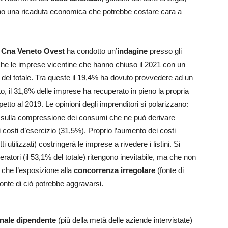
ono una ricaduta economica che potrebbe costare cara a
,
Cna Veneto Ovest
ha condotto un’
indagine
presso gli
o che le imprese vicentine che hanno chiuso il 2021 con un
% del totale. Tra queste il 19,4% ha dovuto provvedere ad un
o, il 31,8% delle imprese ha recuperato in pieno la propria
ispetto al 2019. Le opinioni degli imprenditori si polarizzano:
sulla compressione dei consumi che ne può derivare
i costi d’esercizio (31,5%). Proprio l’aumento dei costi
 utilizzati) costringerà le imprese a rivedere i listini. Si
eratori (il 53,1% del totale) ritengono inevitabile, ma che non
 che l’esposizione alla
concorrenza irregolare
(fonte di
onte di ciò potrebbe aggravarsi.
nale dipendente
(più della metà delle aziende intervistate)