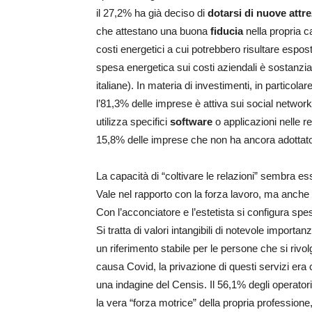
il 27,2% ha già deciso di
dotarsi di nuove attr
che attestano una buona
fiducia
nella propria c
costi energetici a cui potrebbero risultare espost
spesa energetica sui costi aziendali è sostanzia
italiane). In materia di investimenti, in particolar
l’81,3% delle imprese è attiva sui social networ
utilizza specifici
software
o applicazioni nelle re
15,8% delle imprese che non ha ancora adottato 
La capacità di “coltivare le relazioni” sembra e
Vale nel rapporto con la forza lavoro, ma anche r
Con l’acconciatore e l’estetista si configura spes
Si tratta di valori intangibili di notevole impor
un riferimento stabile per le persone che si riv
causa Covid, la privazione di questi servizi era c
una indagine del Censis. Il 56,1% degli operatori 
la vera “forza motrice” della propria professione,