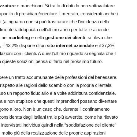
ezzature
o macchinari. Si tratta di dati da non sottovalutare
apacità di presidiare/orientare il mercato, considerati anche i
i (al riguardo non si può trascurare che l’incidenza della
lmente raddoppiata nell’ultimo anno per tutte le aziende
e nel
marketing
e nella
gestione dei clienti
, si rileva che
k, il 43,2% dispone di un
sito internet aziendale
e il 37,3%
lazioni con i clienti. A quest’ultimo riguardo si segnala che il
queste soluzioni pensa di farlo nel prossimo futuro.
ssere un tratto accumunante delle professioni del benessere.
ispetto alle ragioni dello scambio con la propria clientela.
so un rapporto fiduciario e a volte addirittura confidenziale.
tanza e non stupisce che questi imprenditori possano diventare
olgono a loro. Non è un caso che, durante il confinamento
onsiderata dagli italiani tra le più avvertite, come ha rilevato
intervistati individua quindi nella “soddisfazione del cliente”
 molto più della realizzazione delle proprie aspirazioni