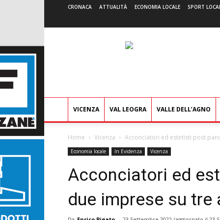
CRONACA
ATTUALITÀ
ECONOMIA LOCALE
SPORT LOCA
VICENZA
VAL LEOGRA
VALLE DELL’AGNO
Home
Vicenza
Acconciatori ed estetisti post pa
Economia locale
In Evidenza
Vicenza
Acconciatori ed est
due imprese su tre
Da
Enrico Pigato
-
23 Settembre 2022
(aggiornato il
23 