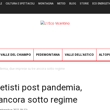
LE
CULTURA E SPETTACOLI
MONTAGNA
METEO
BLOG
STORIE
ECO ENERGETI
L'Eco
Vicentino
VALLE DEL CHIAMPO
PEDEMONTANA
VALLE DELL’ASTICO
ALTOP
ndemia, due imprese su tre ancora sotto regime
etisti post pandemia,
 ancora sotto regime
Settembre 2022 19:12
)