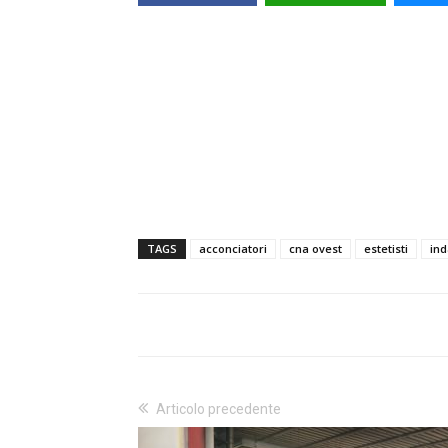
TAGS
acconciatori
cna ovest
estetisti
in
Articolo precedente