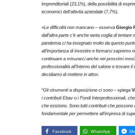
imprenditoriali (23,1%), della possibilità di espri
economici dell’attività aziendale (7,7%).
«
Le difficoltà non mancano
– osserva
Giorgio P
dall’altra parte c’è anche tanta voglia di tentar
pandemia ci ha insegnato molto da questo punto 
all’importanza di investire e formarsi sapremo 
continuare a misurarci anche nei prossimi mesi.
professionalità all’Interno del salone e trovare i
decidiamo di mettere in atto».
“
Gli strumenti a disposizione ci sono
– spiega
Va
i contributi Ebav o i Fondi Interprofessionali, 
che esistono. Sono tutti contributi che possono 
fondamentale per permettere all’impresa di super
Facebook
WhatsApp
Me