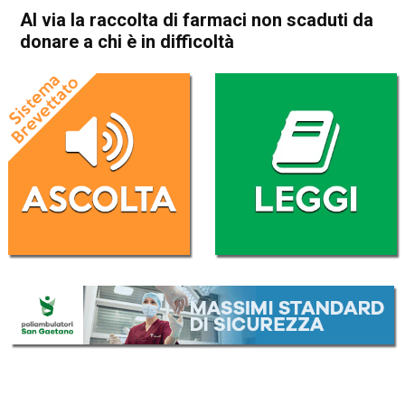
Al via la raccolta di farmaci non scaduti da
donare a chi è in difficoltà
Home
Vicenza
Attualità
In Evidenza
Vicenza
Al via la raccolta di farmaci
non scaduti da donare a chi è
in difficoltà
Da
Redazione
23 Novembre 2021
(aggiornato il
23 Novembre 2021 19:43
)
ASCOLTA L'AUDIO