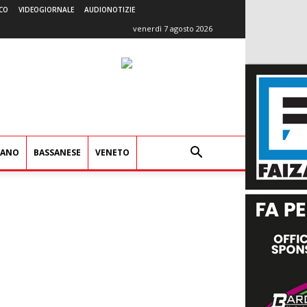
CO
VIDEOGIORNALE
AUDIONOTIZIE
venerdì 7 agosto 2026
IANO
BASSANESE
VENETO