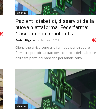
Vicenza
Pazienti diabetici, disservizi della
nuova piattaforma. Federfarma:
“Disguidi non imputabili a...
Enrico Pigato
-
4 Febbraio 2022
Clienti che si rivolgono alle farmacie per chiedere
..
farmaci e presidi sanitari per il controllo del diabete e
dall'altra parte del bancone personale colto...
Vicenza