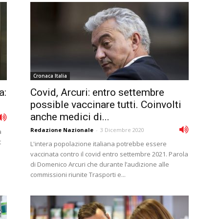
Cronaca Italia
a:
Covid, Arcuri: entro settembre
possible vaccinare tutti. Coinvolti
anche medici di...
Redazione Nazionale
-
3 Dicembre 2020
a
t
L'intera popolazione italiana potrebbe essere
vaccinata contro il covid entro settembre 2021. Parola
di Domenico Arcuri che durante l’audizione alle
commissioni riunite Trasporti e...