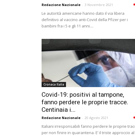
Redazione Nazionale
-
3 Novembre 2021
Le autorità americane hanno dato il via libera
definitivo al vaccino anti-Covid della Pfizer per i
bambini fra i 5 e gli 11 anni....
Cronaca Italia
Covid-19: positivi al tampone,
fanno perdere le proprie tracce.
Centinaia i...
Redazione Nazionale
-
20 Agosto 2021
Italiani irresponsabili fanno perdere le proprie tra
per non finire in quarantena. E’ il triste approccio al