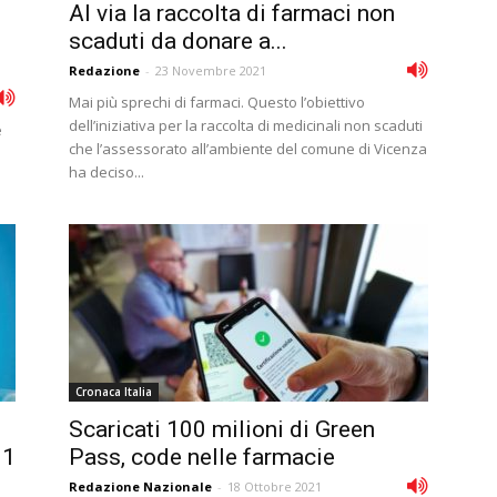
Al via la raccolta di farmaci non
scaduti da donare a...
Redazione
-
23 Novembre 2021
Mai più sprechi di farmaci. Questo l’obiettivo
dell’iniziativa per la raccolta di medicinali non scaduti
e
che l’assessorato all’ambiente del comune di Vicenza
ha deciso...
Cronaca Italia
Scaricati 100 milioni di Green
11
Pass, code nelle farmacie
Redazione Nazionale
-
18 Ottobre 2021