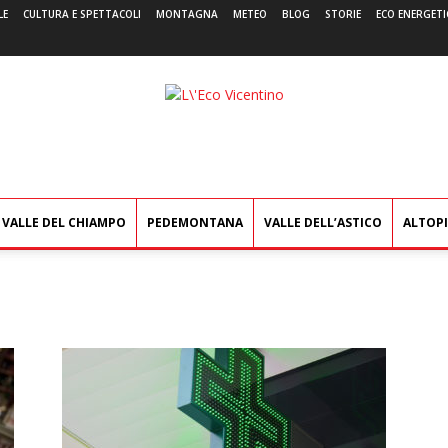
LE
CULTURA E SPETTACOLI
MONTAGNA
METEO
BLOG
STORIE
ECO ENERGETI
L'Eco
Vicentino
VALLE DEL CHIAMPO
PEDEMONTANA
VALLE DELL’ASTICO
ALTOP