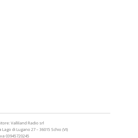
itore: Valliland Radio srl
a Lago di Lugano 27 – 36015 Schio (VI)
Iva 03945720245