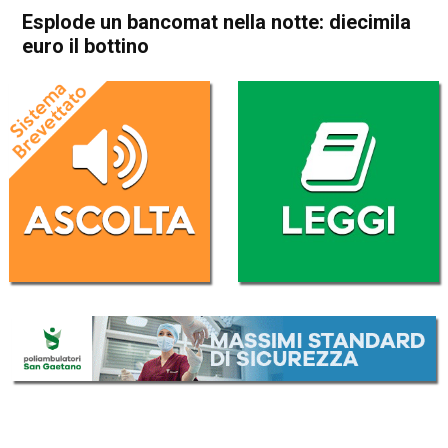
Esplode un bancomat nella notte: diecimila
euro il bottino
Home
Vicenza
Altavilla Vicentina
Vicenza
Altavilla Vicentina
Cronaca
In Evidenza
Esplode un bancomat nella
notte: diecimila euro il bottino
Da
Omar Dal Maso
20 Gennaio 2018
(aggiornato il
20 Gennaio 2018 14:05
)
ASCOLTA L'AUDIO
Lettore
00:00
00:00