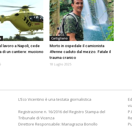
a
Cartigliano
l lavoro a Napoli, cede
Morto in ospedale il camionista
a di un cantiere: muoiono
49enne caduto dal mezzo. Fatale il
trauma cranico
5
18 Luglio 2025
L’Eco Vicentino è una testata giornalistica
Ed
vi
Registrazione n. 16/2016 del Registro Stampa del
P.
Tribunale di Vicenza
R
Direttore Responsabile: Mariagrazia Bonollo
Pu