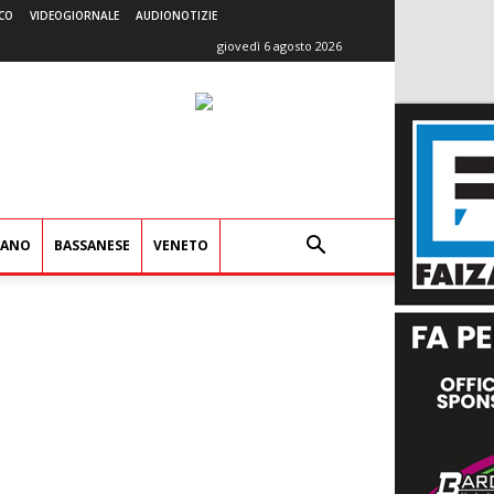
CO
VIDEOGIORNALE
AUDIONOTIZIE
giovedì 6 agosto 2026
IANO
BASSANESE
VENETO