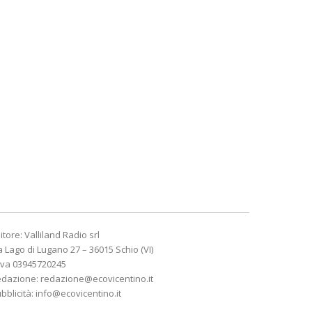
itore: Valliland Radio srl
a Lago di Lugano 27 – 36015 Schio (VI)
Iva 03945720245
edazione:
redazione@ecovicentino.it
bblicità:
info@ecovicentino.it