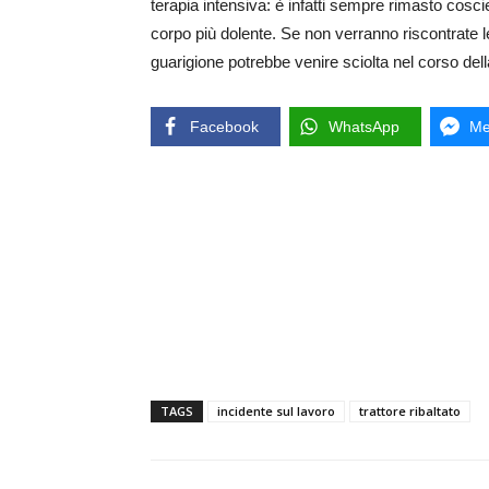
terapia intensiva: è infatti sempre rimasto cosci
corpo più dolente. Se non verranno riscontrate les
guarigione potrebbe venire sciolta nel corso dell
Facebook
WhatsApp
Me
TAGS
incidente sul lavoro
trattore ribaltato