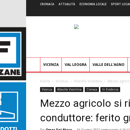
CRONACA
ATTUALITÀ
ECONOMIA LOCALE
SPORT LOCA
VICENZA
VAL LEOGRA
VALLE DELL’AGNO
Home
Vicenza
Altavilla Vicentina
Mezzo agricol
Vicenza
Altavilla Vicentina
Cronaca
In Evidenza
Mezzo agricolo si ri
conduttore: ferito
Da
Omar Dal Maso
-
16 Giugno 2021
(aggiornato il
16 G