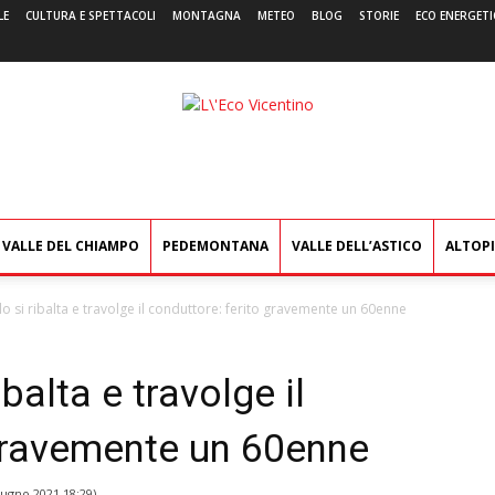
LE
CULTURA E SPETTACOLI
MONTAGNA
METEO
BLOG
STORIE
ECO ENERGETI
L'Eco
Vicentino
VALLE DEL CHIAMPO
PEDEMONTANA
VALLE DELL’ASTICO
ALTOP
o si ribalta e travolge il conduttore: ferito gravemente un 60enne
balta e travolge il
 gravemente un 60enne
iugno 2021 18:29
)