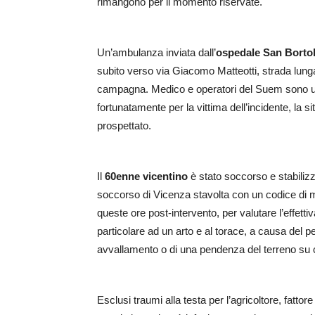
rimangono per il momento riservate.
Un’ambulanza inviata dall’
ospedale San Borto
subito verso via Giacomo Matteotti, strada lunga
campagna. Medico e operatori del Suem sono us
fortunatamente per la vittima dell’incidente, la s
prospettato.
Il
60enne vicentino
è stato soccorso e stabilizza
soccorso di Vicenza stavolta con un codice di m
queste ore post-intervento, per valutare l’effettiv
particolare ad un arto e al torace, a causa del p
avvallamento o di una pendenza del terreno su c
Esclusi traumi alla testa per l’agricoltore, fattor