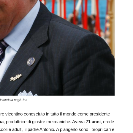
intervista negli Usa
ore vicentino conosciuto in tutto il mondo come presidente
pa
, produttrice di giostre meccaniche. Aveva
71 anni
, erede
oli e adulti, il padre Antonio. A piangerlo sono i propri cari e