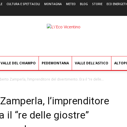
LE
CULTURA E SPETTACOLI
MONTAGNA
METEO
BLOG
STORIE
ECO ENERGETI
L'Eco
Vicentino
VALLE DEL CHIAMPO
PEDEMONTANA
VALLE DELL’ASTICO
ALTOP
berto Zamperla, l’imprenditore del divertimento. Era il “re delle...
 Zamperla, l’imprenditore
 il “re delle giostre”