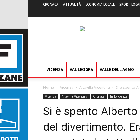
CRONACA
ATTUALITÀ
ECONOMIA LOCALE
SPORT LOCA
VICENZA
VAL LEOGRA
VALLE DELL’AGNO
Home
Vicenza
Altavilla Vicentina
Si è spento Al
Vicenza
Altavilla Vicentina
Cronaca
In Evidenza
Si è spento Alberto
del divertimento. Era