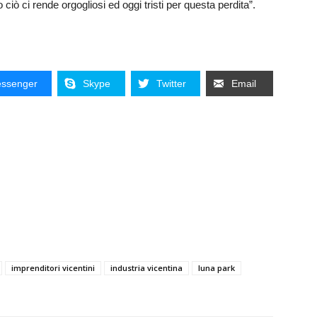
o ciò ci rende orgogliosi ed oggi tristi per questa perdita”.
ssenger
Skype
Twitter
Email
imprenditori vicentini
industria vicentina
luna park