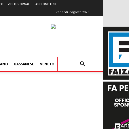
CO
VIDEOGIORNALE
AUDIONOTIZIE
venerdì 7 agosto 2026
IANO
BASSANESE
VENETO