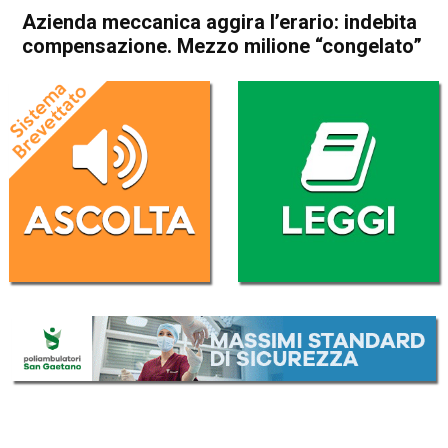
Azienda meccanica aggira l’erario: indebita
compensazione. Mezzo milione “congelato”
Home
Vicenza
Cronaca
In Evidenza
Vicenza
Azienda meccanica aggira
l’erario: indebita
compensazione. Mezzo
milione “congelato”
Da
Omar Dal Maso
20 Dicembre 2019
(aggiornato il
20 Dicembre 2019 14:49
)