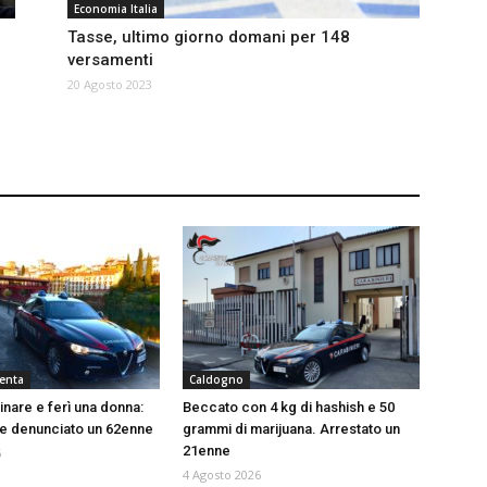
Economia Italia
Tasse, ultimo giorno domani per 148
e
versamenti
20 Agosto 2023
renta
Caldogno
inare e ferì una donna:
Beccato con 4 kg di hashish e 50
o e denunciato un 62enne
grammi di marijuana. Arrestato un
21enne
6
4 Agosto 2026