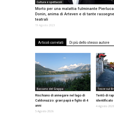
Cultura e spettacoli
Morto per una malattia fulminante Pierluca
Donin, anima di Arteven e di tante rassegn
teatrali
19 Agosto 2023
Articoli correlati
Di più dello stesso autore
Bassano del Grappa
Tezze sul B
Rischiano di annegare nel lago di
Tentò di rap
Caldonazzo: gravi papà e figlio di 4
identificat
anni
4 Agosto 202
5 Agosto 2026