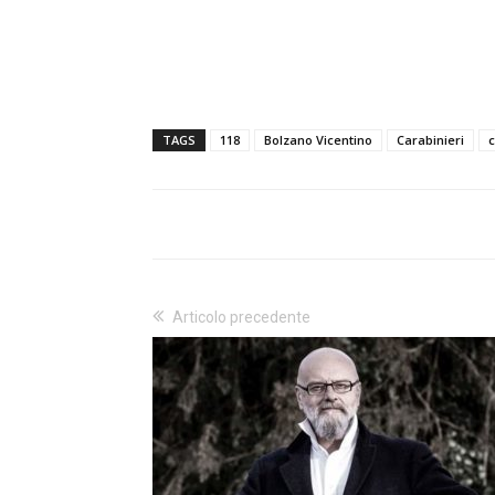
TAGS
118
Bolzano Vicentino
Carabinieri
Articolo precedente