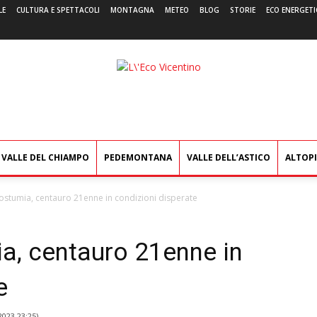
LE
CULTURA E SPETTACOLI
MONTAGNA
METEO
BLOG
STORIE
ECO ENERGETI
L'Eco
Vicentino
VALLE DEL CHIAMPO
PEDEMONTANA
VALLE DELL’ASTICO
ALTOP
Postumia, centauro 21enne in condizioni disperate
ia, centauro 21enne in
e
2023 23:25
)