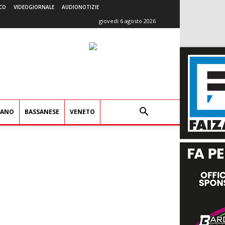
CO
VIDEOGIORNALE
AUDIONOTIZIE
giovedì 6 agosto 2026
IANO
BASSANESE
VENETO