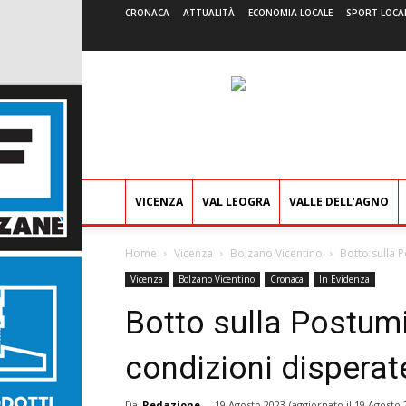
CRONACA
ATTUALITÀ
ECONOMIA LOCALE
SPORT LOCA
VICENZA
VAL LEOGRA
VALLE DELL’AGNO
Home
Vicenza
Bolzano Vicentino
Botto sulla 
Vicenza
Bolzano Vicentino
Cronaca
In Evidenza
Botto sulla Postum
condizioni disperat
Da
Redazione
-
19 Agosto 2023
(aggiornato il
19 Agosto 