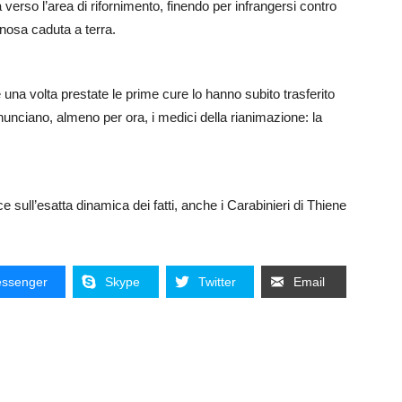
erso l’area di rifornimento, finendo per infrangersi contro
inosa caduta a terra.
una volta prestate le prime cure lo hanno subito trasferito
unciano, almeno per ora, i medici della rianimazione: la
uce sull’esatta dinamica dei fatti, anche i Carabinieri di Thiene
ssenger
Skype
Twitter
Email