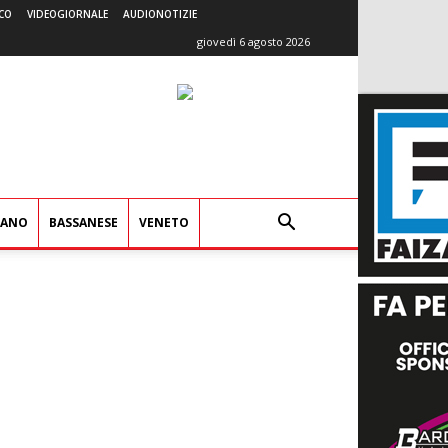
CO
VIDEOGIORNALE
AUDIONOTIZIE
giovedì 6 agosto 2026
IANO
BASSANESE
VENETO