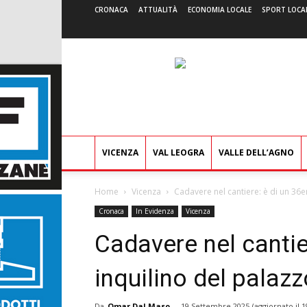
CRONACA
ATTUALITÀ
ECONOMIA LOCALE
SPORT LOCA
VICENZA
VAL LEOGRA
VALLE DELL’AGNO
Home
Vicenza
Cadavere nel cantiere: è di un 36en
Cronaca
In Evidenza
Vicenza
Cadavere nel cantie
inquilino del palazz
Da
Omar Dal Maso
-
19 Settembre 2025
(aggiornato il
1