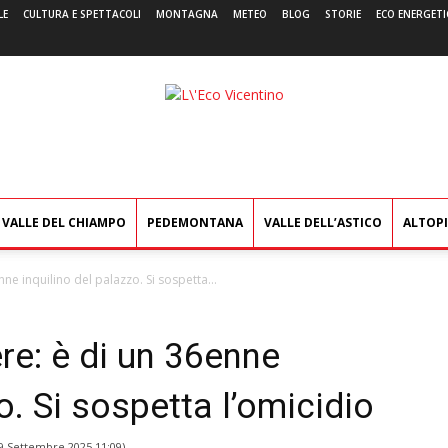
LE
CULTURA E SPETTACOLI
MONTAGNA
METEO
BLOG
STORIE
ECO ENERGETI
L'Eco
Vicentino
VALLE DEL CHIAMPO
PEDEMONTANA
VALLE DELL’ASTICO
ALTOP
ne inquilino del palazzo. Si sospetta...
re: è di un 36enne
o. Si sospetta l’omicidio
9 Settembre 2025 11:09
)