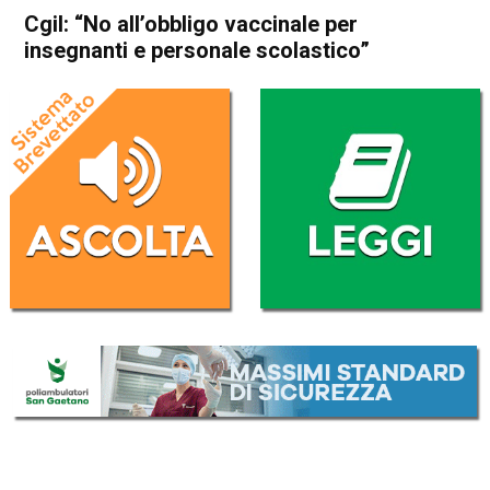
Cgil: “No all’obbligo vaccinale per
insegnanti e personale scolastico”
Home
Vicenza
Attualità
In Evidenza
Vicenza
Cgil: “No all’obbligo vaccinale
per insegnanti e personale
scolastico”
Da
Redazione
11 Agosto 2021
(aggiornato il
11 Agosto 2021 17:46
)
ASCOLTA L'AUDIO