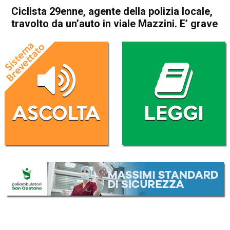
Ciclista 29enne, agente della polizia locale,
travolto da un’auto in viale Mazzini. E’ grave
Home
Vicenza
Cronaca
In Evidenza
Vicenza
Ciclista 29enne, agente della
polizia locale, travolto da
un’auto in viale Mazzini. E’
grave
Da
Redazione
18 Novembre 2024
(aggiornato il
19 Novembre 2024 8:38
)