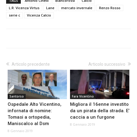
TAGS
Antonio Cinelli
Biancorossi
Calcio
L.R. Vicenza Virtus
Lane
mercato invernale
Renzo Rosso
serie c
Vicenza Calcio
Articolo precedente
Articolo successivo
Santorso
Fara Vicentino
Ospedale Alto Vicentino,
Migliora il 16enne investito
infornata di nomine:
da un pirata della strada. E’
Tomasi a ortopedia,
caccia a un furgone
Maniscalco al Dsm
8 Gennaio 2019
8 Gennaio 2019