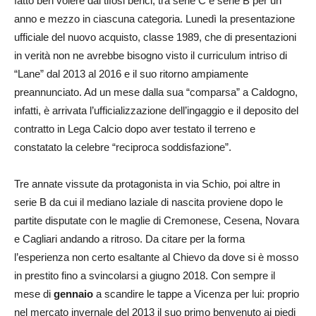
fatto ben volere dai tifosi berici, tra serie C e serie B per un
anno e mezzo in ciascuna categoria. Lunedì la presentazione
ufficiale del nuovo acquisto, classe 1989, che di presentazioni
in verità non ne avrebbe bisogno visto il curriculum intriso di
“Lane” dal 2013 al 2016 e il suo ritorno ampiamente
preannunciato. Ad un mese dalla sua “comparsa” a Caldogno,
infatti, è arrivata l’ufficializzazione dell’ingaggio e il deposito del
contratto in Lega Calcio dopo aver testato il terreno e
constatato la celebre “reciproca soddisfazione”.
Tre annate vissute da protagonista in via Schio, poi altre in
serie B da cui il mediano laziale di nascita proviene dopo le
partite disputate con le maglie di Cremonese, Cesena, Novara
e Cagliari andando a ritroso. Da citare per la forma
l’esperienza non certo esaltante al Chievo da dove si è mosso
in prestito fino a svincolarsi a giugno 2018. Con sempre il
mese di
gennaio
a scandire le tappe a Vicenza per lui: proprio
nel mercato invernale del 2013 il suo primo benvenuto ai piedi