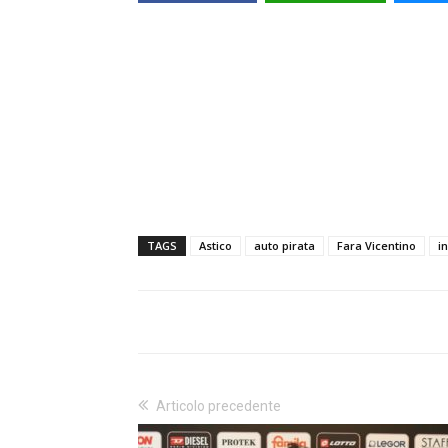
TAGS
Astico
auto pirata
Fara Vicentino
i
Articolo precedente