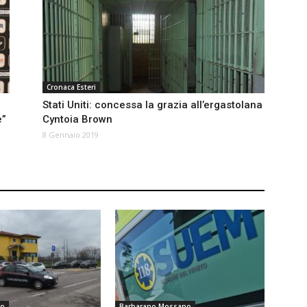
Cronaca Esteri
Stati Uniti: concessa la grazia all’ergastolana
e”
Cyntoia Brown
8 Gennaio 2019
no
Barbarano Mossano