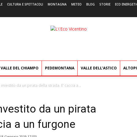
LE
CULTURA E SPETTACOLI
MONTAGNA
METEO
BLOG
STORIE
ECO ENERGETI
L'Eco
Vicentino
VALLE DEL CHIAMPO
PEDEMONTANA
VALLE DELL’ASTICO
ALTOP
investito da un pirata della strada. E’ caccia a...
nvestito da un pirata
cia a un furgone
l
8 Gennaio 2019 17:53
)