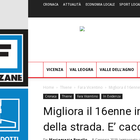
CRONACA
ATTUALITÀ
ECONOMIA LOCALE
SPORT LOCA
VICENZA
VAL LEOGRA
VALLE DELL’AGNO
Home
Thiene
Fara Vicentino
Migliora il 16enne 
Cronaca
Thiene
Fara Vicentino
In Evidenza
Migliora il 16enne i
della strada. E’ cac
Da
Mariagrazia Bonollo
-
8 Gennaio 2019
(aggiornato i