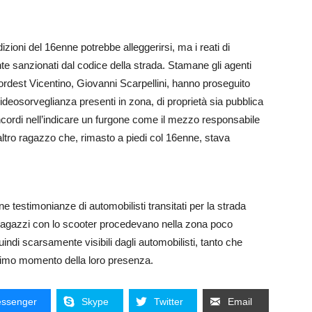
zioni del 16enne potrebbe alleggerirsi, ma i reati di
 sanzionati dal codice della strada. Stamane gli agenti
ordest Vicentino, Giovanni Scarpellini, hanno proseguito
videosorveglianza presenti in zona, di proprietà sia pubblica
cordi nell’indicare un furgone come il mezzo responsabile
’altro ragazzo che, rimasto a piedi col 16enne, stava
une testimonianze di automobilisti transitati per la strada
 ragazzi con lo scooter procedevano nella zona poco
quindi scarsamente visibili dagli automobilisti, tanto che
ultimo momento della loro presenza.
ssenger
Skype
Twitter
Email