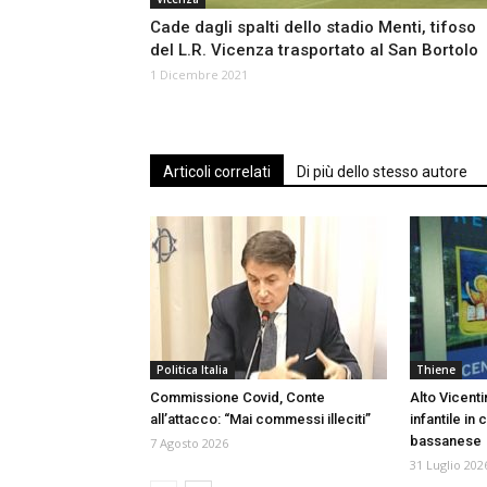
Cade dagli spalti dello stadio Menti, tifoso
del L.R. Vicenza trasportato al San Bortolo
1 Dicembre 2021
Articoli correlati
Di più dello stesso autore
Politica Italia
Thiene
Commissione Covid, Conte
Alto Vicenti
all’attacco: “Mai commessi illeciti”
infantile in 
bassanese
7 Agosto 2026
31 Luglio 202