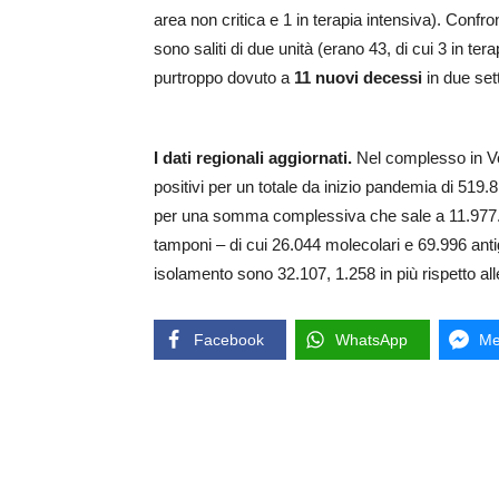
area non critica e 1 in terapia intensiva). Confro
sono saliti di due unità (erano 43, di cui 3 in t
purtroppo dovuto a
11 nuovi decessi
in due set
I dati regionali aggiornati.
Nel complesso in Ven
positivi per un totale da inizio pandemia di 519.8
per una somma complessiva che sale a 11.977. Cu
tamponi – di cui 26.044 molecolari e 69.996 antig
isolamento sono 32.107, 1.258 in più rispetto all
Facebook
WhatsApp
Me