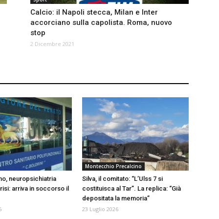
Calcio: il Napoli stecca, Milan e Inter
accorciano sulla capolista. Roma, nuovo
stop
2 Dicembre 2021
Montecchio Precalcino
no, neuropsichiatria
Silva, il comitato: “L’Ulss 7 si
crisi: arriva in soccorso il
costituisca al Tar”. La replica: “Già
depositata la memoria”
6
23 Luglio 2026