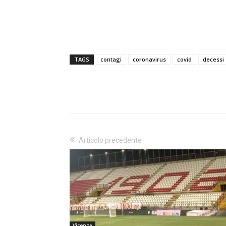
TAGS
contagi
coronavirus
covid
decessi
Articolo precedente
Vicenza