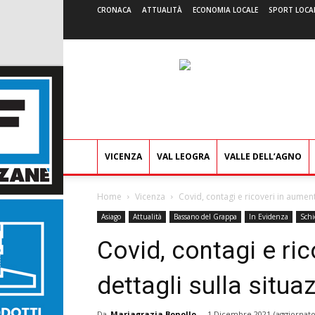
CRONACA
ATTUALITÀ
ECONOMIA LOCALE
SPORT LOCA
VICENZA
VAL LEOGRA
VALLE DELL’AGNO
Home
Vicenza
Covid, contagi e ricoveri in aumento.
Asiago
Attualità
Bassano del Grappa
In Evidenza
Schi
Covid, contagi e ric
dettagli sulla situa
Da
Mariagrazia Bonollo
-
1 Dicembre 2021
(aggiornato