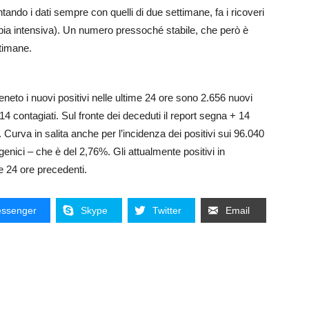
ntando i dati sempre con quelli di due settimane, fa i ricoveri
erapia intensiva). Un numero pressoché stabile, che però è
timane.
eto i nuovi positivi nelle ultime 24 ore sono 2.656 nuovi
14 contagiati. Sul fronte dei deceduti il report segna + 14
rva in salita anche per l’incidenza dei positivi sui 96.040
enici – che è del 2,76%. Gli attualmente positivi in
e 24 ore precedenti.
ssenger
Skype
Twitter
Email