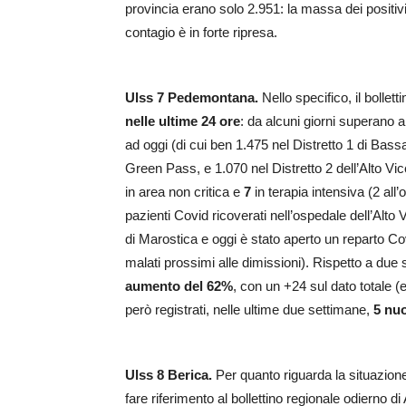
provincia erano solo 2.951: la massa dei positiv
contagio è in forte ripresa.
Ulss 7 Pedemontana.
Nello specifico, il bollett
nelle ultime 24 ore
: da alcuni giorni superano
ad oggi (di cui ben 1.475 nel Distretto 1 di Bass
Green Pass, e 1.070 nel Distretto 2 dell’Alto Vi
in area non critica e
7
in terapia intensiva (2 all
pazienti Covid ricoverati nell’ospedale dell’Alto
di Marostica e oggi è stato aperto un reparto C
malati prossimi alle dimissioni). Rispetto a due
aumento del 62%
, con un +24 sul dato totale (
però registrati, nelle ultime due settimane,
5 nuo
Ulss 8 Berica.
Per quanto riguarda la situazione
fare riferimento al bollettino regionale odierno di