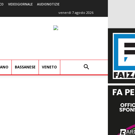
CO
VIDEOGIORNALE
AUDIONOTIZIE
venerdì 7 agosto 2026
IANO
BASSANESE
VENETO