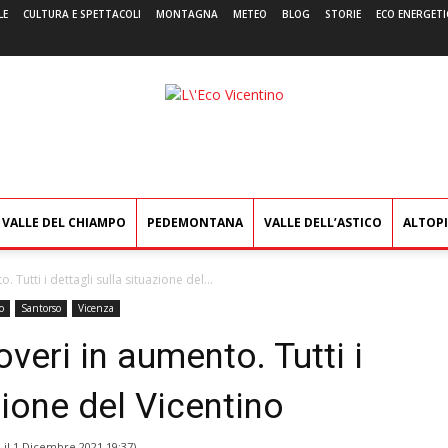
LE
CULTURA E SPETTACOLI
MONTAGNA
METEO
BLOG
STORIE
ECO ENERGETI
L'Eco
Vicentino
VALLE DEL CHIAMPO
PEDEMONTANA
VALLE DELL’ASTICO
ALTOP
 Tutti i dettagli sulla situazione del...
o
Santorso
Vicenza
overi in aumento. Tutti i
zione del Vicentino
 il
1 Dicembre 2021 19:37
)