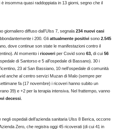
i è insomma quasi raddoppiata in 13 giorni, segno che il
ino giornaliero diffuso dall’Ulss 7, segnala
234 nuovi casi
 abbondantemente i 200. Gli
attualmente positivi
sono
2.545
ano, dove continue son state le manifestazioni contro il
centino). Al momento i
ricoveri
per Covid sono
63,
di cui
56
’ospedale di Santorso e 5 all’ospedale di Bassano). 30 i
 Vicentino, 23 al San Bassiano, 10 nell’ospedale di comunità
ovid anche al centro servizi Muzan di Malo (sempre per
 settimane fa (17 novembre) i ricoveri hanno subito un
erano 39) e +2 per la terapia intensiva. Nel frattempo, vanno
vi decessi
.
 negli ospedali dell’azienda sanitaria Ulss 8 Berica, occorre
 Azienda Zero, che registra oggi 45 ricoverati (di cui 41 in