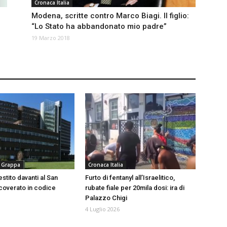
Cronaca Italia
Modena, scritte contro Marco Biagi. Il figlio:
“Lo Stato ha abbandonato mio padre”
19 Marzo 2018
 Grappa
Cronaca Italia
stito davanti al San
Furto di fentanyl all’Israelitico,
icoverato in codice
rubate fiale per 20mila dosi: ira di
Palazzo Chigi
4 Luglio 2026