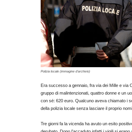
Polizia locale (immagine d'archivio)
Era successo a gennaio, fra via dei Mille e via
gruppo di malintenzionati, quattro donne e un uo
con sé: 620 euro. Qualcuno aveva chiamato i socc
della polizia locale senza lasciare il proprio nom
Tre giorni fa la vicenda ha avuto un esito positivo
derubato. Dopo l’accaduto infatti i vigili si erano