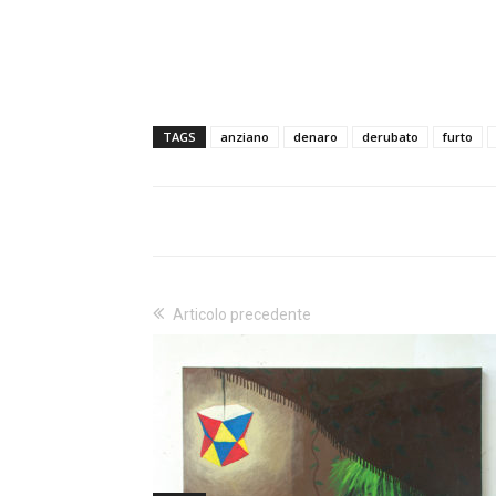
TAGS
anziano
denaro
derubato
furto
Articolo precedente