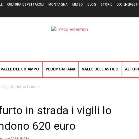
LE
CULTURA E SPETTACOLI
MONTAGNA
METEO
BLOG
STORIE
ECO ENERGETI
L'Eco
Vicentino
VALLE DEL CHIAMPO
PEDEMONTANA
VALLE DELL’ASTICO
ALTOP
vigili lo rintracciano e...
rto in strada i vigili lo
rendono 620 euro
Marzo 2018 18:23
)