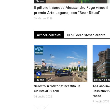
Thiene
Il pittore thienese Alessandro Fogo vince il
premio Arte Laguna, con “Bear Ritual”
19 Marzo 2018
Articoli correlati
Di più dello stesso autore
Thiene
Bassano del
Scontro in rotatoria: investito un
Anziano inve
ciclista di 89 anni
Bassiano: r
rosso
24 Luglio 2026
9 Luglio 2026