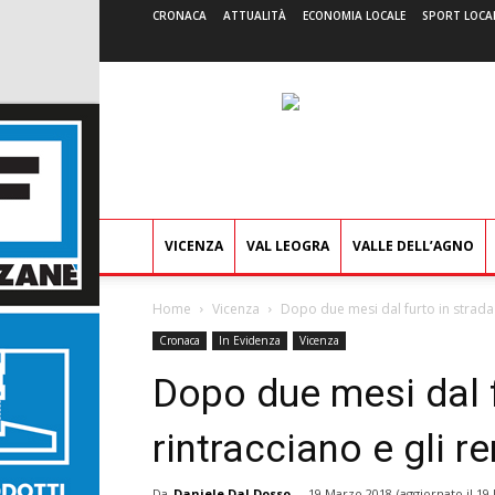
CRONACA
ATTUALITÀ
ECONOMIA LOCALE
SPORT LOCA
VICENZA
VAL LEOGRA
VALLE DELL’AGNO
Home
Vicenza
Dopo due mesi dal furto in strada i 
Cronaca
In Evidenza
Vicenza
Dopo due mesi dal fu
rintracciano e gli 
Da
Daniele Dal Dosso
-
19 Marzo 2018
(aggiornato il
19 