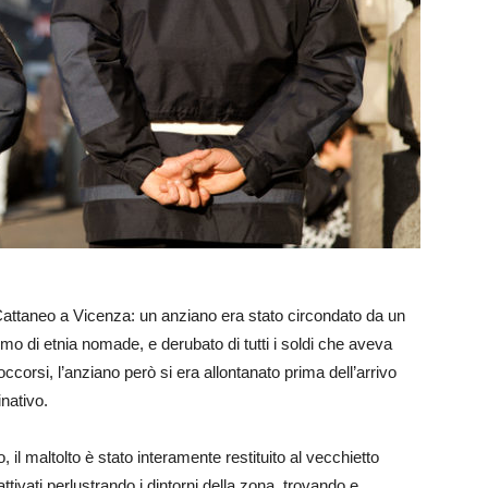
 Cattaneo a Vicenza: un anziano era stato circondato da un
mo di etnia nomade, e derubato di tutti i soldi che aveva
orsi, l’anziano però si era allontanato prima dell’arrivo
inativo.
, il maltolto è stato interamente restituito al vecchietto
 attivati perlustrando i dintorni della zona, trovando e