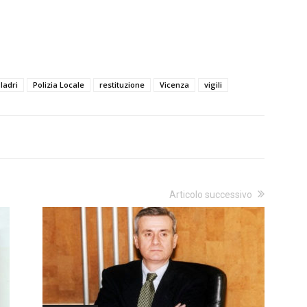
ladri
Polizia Locale
restituzione
Vicenza
vigili
Articolo successivo