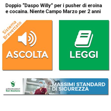
Doppio “Daspo Willy” per i pusher di eroina
e cocaina. Niente Campo Marzo per 2 anni
Home
Vicenza
Cronaca
In Evidenza
Vicenza
Doppio “Daspo Willy” per i
pusher di eroina e cocaina.
Niente Campo Marzo per 2
anni
Da
Omar Dal Maso
14 Marzo 2025
(aggiornato il
14 Marzo 2025 19:28
)