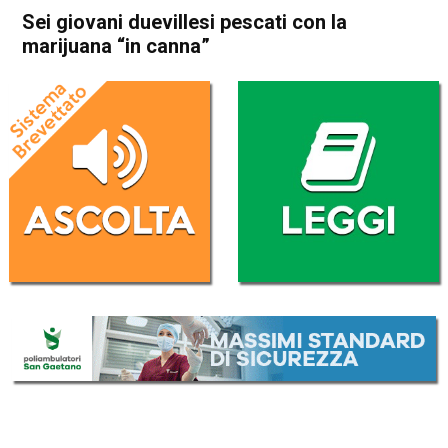
Sei giovani duevillesi pescati con la
marijuana “in canna”
Home
Vicenza
Dueville
Cronaca
Vicenza
Dueville
In Evidenza
Sei giovani duevillesi pescati
con la marijuana “in canna”
Da
Redazione
7 Gennaio 2019
(aggiornato il
7 Gennaio 2019 18:36
)
ASCOLTA L'AUDIO
Lettore
00:00
00:00