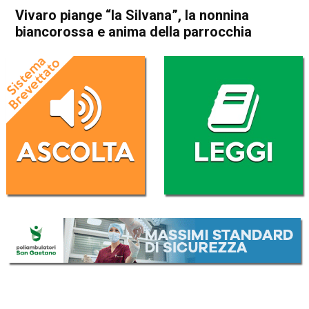
Vivaro piange “la Silvana”, la nonnina
biancorossa e anima della parrocchia
Home
Vicenza
Dueville
Cronaca
Vicenza
Dueville
In Evidenza
Vivaro piange “la Silvana”, la
nonnina biancorossa e anima
della parrocchia
Da
Omar Dal Maso
27 Febbraio 2018
(aggiornato il
28 Febbraio 2018 1:13
)
ASCOLTA L'AUDIO