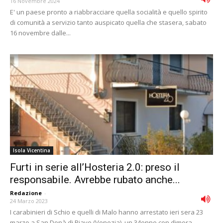
16 Novembre 2024
E' un paese pronto a riabbracciare quella socialità e quello spirito
di comunità a servizio tanto auspicato quella che stasera, sabato
16 novembre dalle...
Isola Vicentina
Furti in serie all’Hosteria 2.0: preso il
responsabile. Avrebbe rubato anche...
Redazione
-
24 Marzo 2023
I carabinieri di Schio e quelli di Malo hanno arrestato ieri sera 23
marzo a San Donà di Piave (Venezia), un 34enne con dimora...