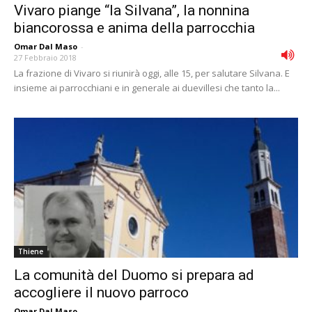
Vivaro piange “la Silvana”, la nonnina
biancorossa e anima della parrocchia
Omar Dal Maso
-
27 Febbraio 2018
La frazione di Vivaro si riunirà oggi, alle 15, per salutare Silvana. E
insieme ai parrocchiani e in generale ai duevillesi che tanto la...
Thiene
La comunità del Duomo si prepara ad
accogliere il nuovo parroco
Omar Dal Maso
-