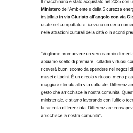
Il macchinario è stato acquistato nel 2025 con 
Ministero
dell’Ambiente e della Sicurezza energe
installato
in via Giuriato all’angolo con via G
usate nel compattatore ricevono un certo numero
nelle attrazioni culturali della città o in sconti
“Vogliamo promuovere un vero cambio di mentali
abbiamo scelto di premiare i cittadini virtuosi con 
riceverà buoni sconto da spendere nei negozi di 
musei cittadini. È un circolo virtuoso: meno pla
maggiore stimolo alla vita culturale. Differenz
gesto che arricchisce la nostra comunità. Questo
ministeriale, e stiamo lavorando con l’ufficio tec
la raccolta differenziata. Differenziare consap
arricchisce la nostra comunità”.