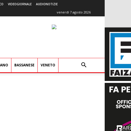
CO
VIDEOGIORNALE
AUDIONOTIZIE
venerdì 7 agosto 2026
IANO
BASSANESE
VENETO