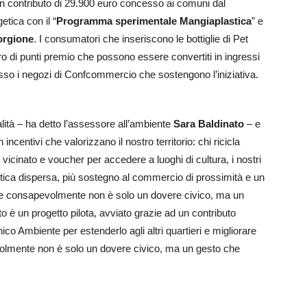
un contributo di 29.900 euro concesso ai comuni dal
tica con il “
Programma sperimentale Mangiaplastica
” e
iorgione
. I consumatori che inseriscono le bottiglie di Pet
 di punti premio che possono essere convertiti in ingressi
 presso i negozi di Confcommercio che sostengono l’iniziativa.
tà – ha detto l’assessore all’ambiente
Sara Baldinato
– e
incentivi che valorizzano il nostro territorio: chi ricicla
vicinato e voucher per accedere a luoghi di cultura, i nostri
stica dispersa, più sostegno al commercio di prossimità e un
iare consapevolmente non è solo un dovere civico, ma un
 è un progetto pilota, avviato grazie ad un contributo
nico Ambiente per estenderlo agli altri quartieri e migliorare
evolmente non è solo un dovere civico, ma un gesto che