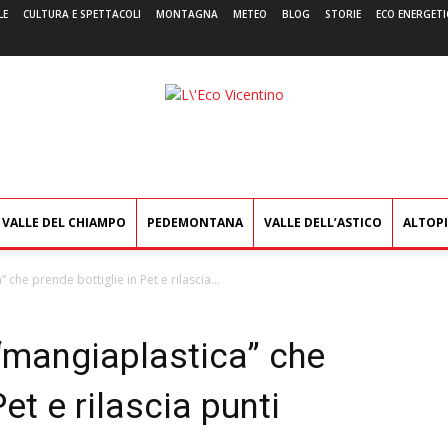
LE
CULTURA E SPETTACOLI
MONTAGNA
METEO
BLOG
STORIE
ECO ENERGETI
L'Eco
Vicentino
VALLE DEL CHIAMPO
PEDEMONTANA
VALLE DELL’ASTICO
ALTOP
 che prende bottiglie in Pet e rilascia...
 “mangiaplastica” che
et e rilascia punti