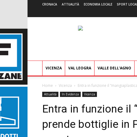
CRONACA
ATTUALITÀ
ECONOMIA LOCALE
SPORT LOCA
VICENZA
VAL LEOGRA
VALLE DELL’AGNO
Home
Vicenza
Entra in funzione il “mangiaplastica”
Attualità
In Evidenza
Vicenza
Entra in funzione il
prende bottiglie in P