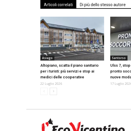
Articoli correlati
Di più dello stesso autore
Asiago
Santorso
Altopiano, scatta il piano sanitario
Ulss 7, stop
per i turisti: più servizi e stop ai
pronto socc
medici delle cooperative
nuove modali
22 Luglio 2026
17 Luglio 202