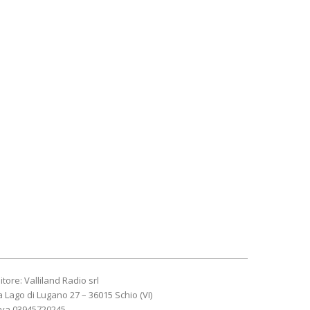
itore: Valliland Radio srl
a Lago di Lugano 27 – 36015 Schio (VI)
Iva 03945720245