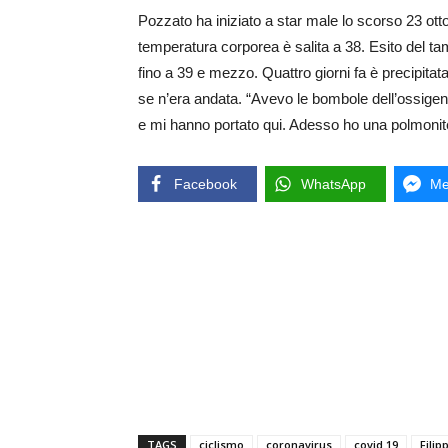
Pozzato ha iniziato a star male lo scorso 23 ottob
temperatura corporea è salita a 38. Esito del ta
fino a 39 e mezzo. Quattro giorni fa è precipitat
se n’era andata. “Avevo le bombole dell’ossige
e mi hanno portato qui. Adesso ho una polmonite
Facebook
WhatsApp
Me
TAGS
ciclismo
coronavirus
covid 19
Filip