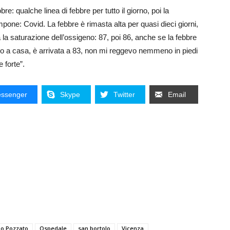
re: qualche linea di febbre per tutto il giorno, poi la
mpone: Covid. La febbre è rimasta alta per quasi dieci giorni,
a la saturazione dell’ossigeno: 87, poi 86, anche se la febbre
no a casa, è arrivata a 83, non mi reggevo nemmeno in piedi
 forte”.
ssenger
Skype
Twitter
Email
po Pozzato
Ospedale
san bortolo
Vicenza