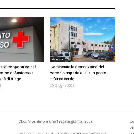
Asiago
 alle cooperative nel
Cominciata la demolizione del
orso di Santorso e
vecchio ospedale: al suo posto
tà di triage
un’area verde
6
30 Giugno 2026
L’Eco Vicentino è una testata giornalistica
Ed
vi
Registrazione n. 16/2016 del Registro Stampa del
P.