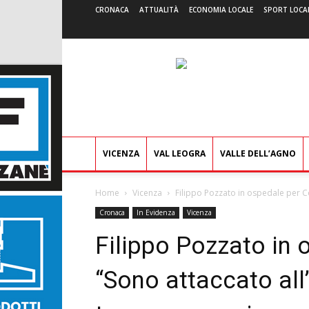
CRONACA
ATTUALITÀ
ECONOMIA LOCALE
SPORT LOCA
VICENZA
VAL LEOGRA
VALLE DELL’AGNO
Home
Vicenza
Filippo Pozzato in ospedale per Co
Cronaca
In Evidenza
Vicenza
Filippo Pozzato in 
“Sono attaccato all