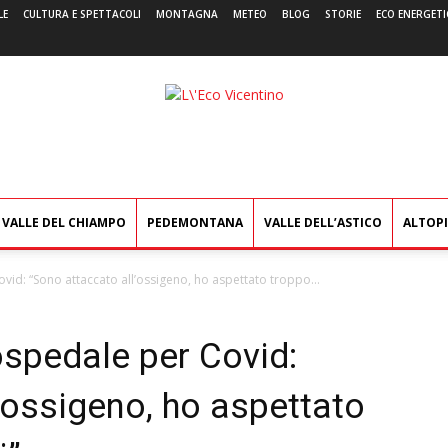
LE
CULTURA E SPETTACOLI
MONTAGNA
METEO
BLOG
STORIE
ECO ENERGETI
L'Eco
Vicentino
VALLE DEL CHIAMPO
PEDEMONTANA
VALLE DELL’ASTICO
ALTOP
vid: “Sono attaccato all’ossigeno, ho aspettato troppo...
ospedale per Covid:
’ossigeno, ho aspettato