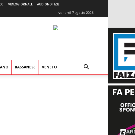
CO
VIDEOGIORNALE
AUDIONOTIZIE
venerdì 7 agosto 2026
IANO
BASSANESE
VENETO