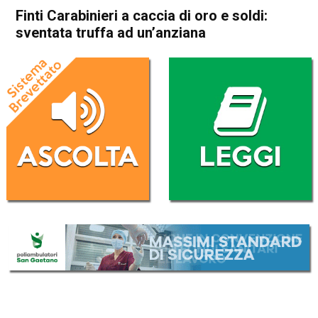
Finti Carabinieri a caccia di oro e soldi:
sventata truffa ad un’anziana
Home
Vicenza
Cronaca
In Evidenza
Vicenza
Finti Carabinieri a caccia di
oro e soldi: sventata truffa ad
un’anziana
Da
Redazione
18 Febbraio 2026
(aggiornato il
21 Febbraio 2026 19:15
)
ASCOLTA L'AUDIO