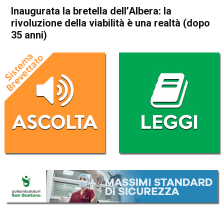
Inaugurata la bretella dell’Albera: la
rivoluzione della viabilità è una realtà (dopo
35 anni)
Home
Vicenza
Attualità
In Evidenza
Vicenza
Inaugurata la bretella
dell’Albera: la rivoluzione della
viabilità è una realtà (dopo 35
anni)
Da
Redazione
19 Giugno 2023
(aggiornato il
19 Giugno 2023 19:17
)