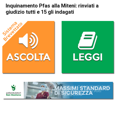
Inquinamento Pfas alla Miteni: rinviati a
giudizio tutti e 15 gli indagati
Home
Vicenza
Cronaca
In Evidenza
Vicenza
Inquinamento Pfas alla
Miteni: rinviati a giudizio tutti
e 15 gli indagati
Da
Mariagrazia Bonollo
26 Aprile 2021
(aggiornato il
26 Aprile 2021 19:39
)
ASCOLTA L'AUDIO