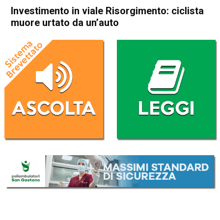
Investimento in viale Risorgimento: ciclista
muore urtato da un’auto
Home
Vicenza
Cronaca
In Evidenza
Vicenza
Investimento in viale
Risorgimento: ciclista muore
urtato da un’auto
Da
Redazione
14 Agosto 2018
(aggiornato il
14 Agosto 2018 17:41
)
ASCOLTA L'AUDIO