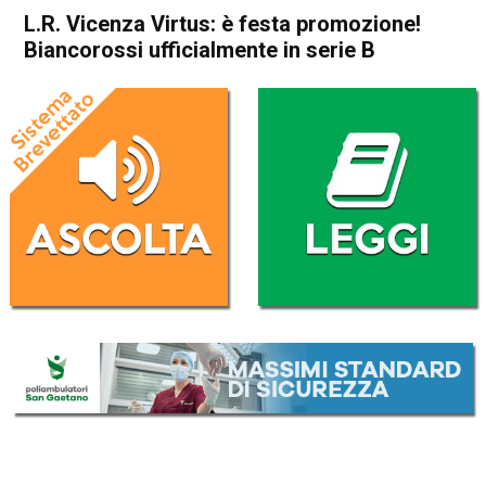
L.R. Vicenza Virtus: è festa promozione!
Biancorossi ufficialmente in serie B
Home
Vicenza
Attualità
In Evidenza
Sport locale
Vicenza
L.R. Vicenza Virtus: è festa
promozione! Biancorossi
ufficialmente in serie B
Da
Omar Dal Maso
8 Giugno 2020
(aggiornato il
8 Giugno 2020 19:27
)
ASCOLTA L'AUDIO