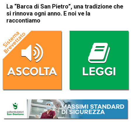
La “Barca di San Pietro”, una tradizione che
si rinnova ogni anno. E noi ve la
raccontiamo
Home
Vicenza
Attualità
In Evidenza
Vicenza
La “Barca di San Pietro”, una
tradizione che si rinnova ogni
anno. E noi ve la raccontiamo
Da
Redazione
29 Giugno 2025
(aggiornato il
29 Giugno 2025 16:49
)
ASCOLTA L'AUDIO