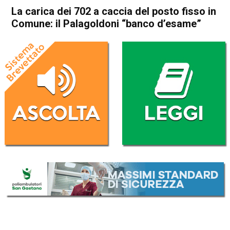
La carica dei 702 a caccia del posto fisso in
Comune: il Palagoldoni “banco d’esame”
Home
Vicenza
Attualità
In Evidenza
Vicenza
La carica dei 702 a caccia del
posto fisso in Comune: il
Palagoldoni “banco d’esame”
Da
Omar Dal Maso
27 Novembre 2019
(aggiornato il
27 Novembre 2019 14:06
)
ASCOLTA L'AUDIO