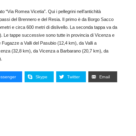
o “Via Romea Vicetia”. Qui i pellegrini nell’antichità
 passi del Brennero e del Resia. Il primo è da Borgo Sacco
ometri e circa 600 metri di dislivello. La seconda tappa va da
. Le tappe successive sono tutte in provincia di Vicenza e
 Fugazze a Valli del Pasubio (12,4 km), da Valli a
Vicenza (32,8 km), da Vicenza a Barbarano (20,7 km), da
.
ssenger
Skype
Twitter
Email