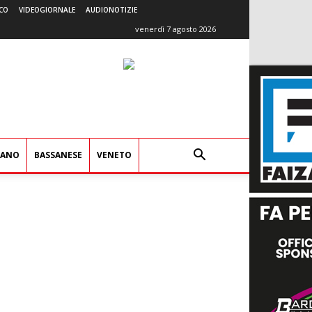
CO
VIDEOGIORNALE
AUDIONOTIZIE
venerdì 7 agosto 2026
IANO
BASSANESE
VENETO