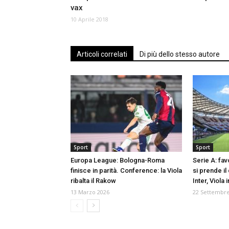
vax
10 Aprile 2018
Articoli correlati
Di più dello stesso autore
Sport
Sport
Europa League: Bologna-Roma
Serie A: fav
finisce in parità. Conference: la Viola
si prende il
ribalta il Rakow
Inter, Viola i
13 Marzo 2026
22 Settembre