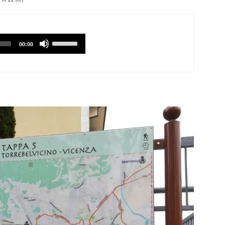
Utilizzare
00:00
i
tasti
Freccia
Su/Giù
per
aumentare
o
diminuire
il
volume.