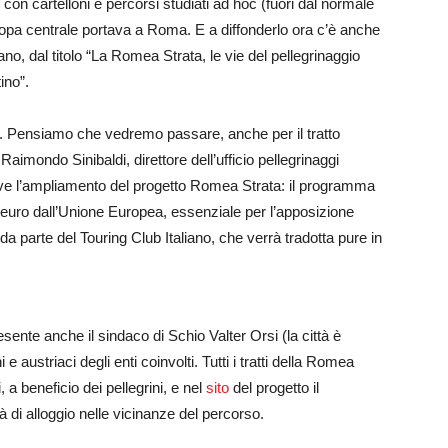
ti, con cartelloni e percorsi studiati ad hoc (fuori dal normale
Europa centrale portava a Roma. E a diffonderlo ora c’è anche
ano, dal titolo “La Romea Strata, le vie del pellegrinaggio
ino”.
se. Pensiamo che vedremo passare, anche per il tratto
imondo Sinibaldi, direttore dell’ufficio pellegrinaggi
ve l’ampliamento del progetto Romea Strata: il programma
euro dall’Unione Europea, essenziale per l’apposizione
da parte del Touring Club Italiano, che verrà tradotta pure in
sente anche il sindaco di Schio Valter Orsi (la città è
 e austriaci degli enti coinvolti. Tutti i tratti della Romea
 a beneficio dei pellegrini, e nel
sito
del progetto il
tà di alloggio nelle vicinanze del percorso.