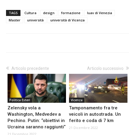
TAGS
Cultura
design
formazione
Iuav di Venezia
Master
università
università di Vicenza
Articolo precedente
Articolo successivo
Politica Esteri
Vicenza
Zelensky vola a
Tamponamento fra tre
Washington, Medvedev a
veicoli in autostrada. Un
Pechino. Putin: “obiettivi in
ferito e coda di 7 km
Ucraina saranno raggiunti”
21 Dicembre 2022
21 Dicembre 2022