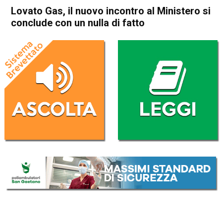
Lovato Gas, il nuovo incontro al Ministero si
conclude con un nulla di fatto
Home
Vicenza
Economia locale
In Evidenza
Vicenza
Lovato Gas, il nuovo incontro
al Ministero si conclude con
un nulla di fatto
Da
Redazione
29 Novembre 2017
(aggiornato il
30 Novembre 2017 9:46
)
ASCOLTA L'AUDIO