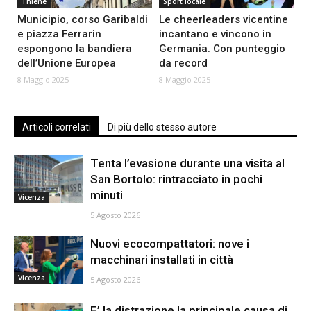
Thiene
Sport locale
Municipio, corso Garibaldi
Le cheerleaders vicentine
e piazza Ferrarin
incantano e vincono in
espongono la bandiera
Germania. Con punteggio
dell’Unione Europea
da record
8 Maggio 2025
8 Maggio 2025
Articoli correlati
Di più dello stesso autore
Tenta l’evasione durante una visita al
San Bortolo: rintracciato in pochi
minuti
Vicenza
5 Agosto 2026
Nuovi ecocompattatori: nove i
macchinari installati in città
Vicenza
5 Agosto 2026
E’ la distrazione la principale causa di