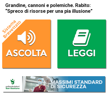
Grandine, cannoni e polemiche. Rabito:
“Spreco di risorse per una pia illusione”
Home
Vicenza
Monticello Conte Otto
Attualità
In Evidenza
Vicenza
Monticello Conte Otto
Grandine, cannoni e
polemiche. Rabito: “Spreco di
risorse per una pia illusione”
Da
Marco Zorzi
13 Giugno 2026
(aggiornato il
13 Giugno 2026 18:56
)
ASCOLTA L'AUDIO