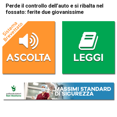
Perde il controllo dell’auto e si ribalta nel
fossato: ferite due giovanissime
Home
Vicenza
Monticello Conte Otto
Cronaca
In Evidenza
Vicenza
Monticello Conte Otto
Perde il controllo dell’auto e si
ribalta nel fossato: ferite due
giovanissime
Da
Redazione
3 Luglio 2026
(aggiornato il
3 Luglio 2026 19:34
)
ASCOLTA L'AUDIO