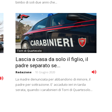
bimbo di soli due anni che...
Torri di Quartesolo
Lascia a casa da solo il figlio, il
i
padre separato se...
Redazione
-
10 Giugno 2020
La madre denunciata per abbandono di minore, il
padre per sottrazione. E' accaduto ieri in tarda
serata, quando i carabinieri di Torri di Quartesolo...