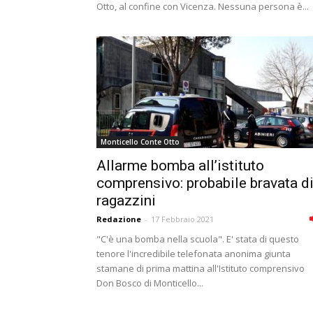
Otto, al confine con Vicenza. Nessuna persona è...
Monticello Conte Otto
Allarme bomba all’istituto
comprensivo: probabile bravata d
ragazzini
Redazione
-
17 Febbraio 2021
"C'è una bomba nella scuola". E' stata di questo
tenore l'incredibile telefonata anonima giunta
stamane di prima mattina all'Istituto comprensivo
Don Bosco di Monticello...