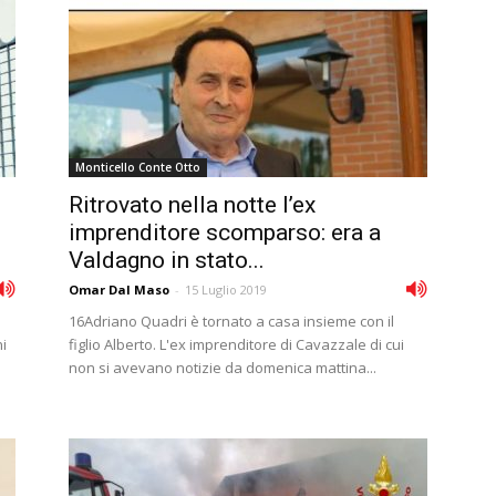
Monticello Conte Otto
Ritrovato nella notte l’ex
imprenditore scomparso: era a
Valdagno in stato...
Omar Dal Maso
-
15 Luglio 2019
16Adriano Quadri è tornato a casa insieme con il
i
figlio Alberto. L'ex imprenditore di Cavazzale di cui
non si avevano notizie da domenica mattina...