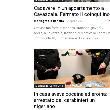
Cadavere in un appartamento a
Cavazzale. Fermato il coinquilino
Mariagrazia Bonollo
-
2 Aprile 2026
Gravissimo fatto di cronaca, stamane giovedì 2
aprile, a Cavazzale, frazione di Monticello Conte Ot
intorno alle 10,30. Il cadavere di un uomo di...
Monticello Conte Otto
In casa aveva cocaina ed eroina:
arrestato dai carabinieri un
nigeriano