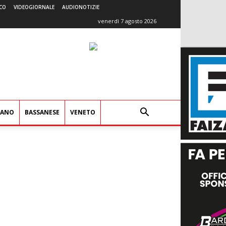
CO
VIDEOGIORNALE
AUDIONOTIZIE
venerdì 7 agosto 2026
IANO
BASSANESE
VENETO