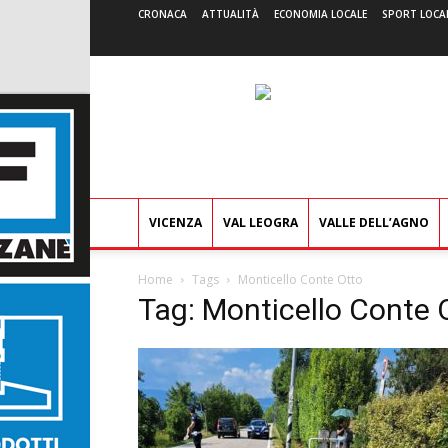
CRONACA
ATTUALITÀ
ECONOMIA LOCALE
SPORT LOCA
VICENZA
VAL LEOGRA
VALLE DELL’AGNO
Home
Tags
Monticello Conte Otto
Tag: Monticello Conte 