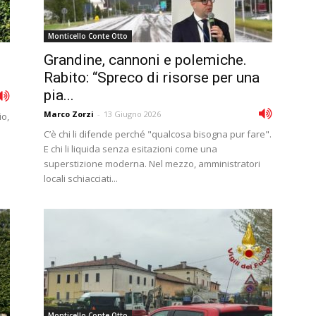
Monticello Conte Otto
Grandine, cannoni e polemiche.
Rabito: “Spreco di risorse per una
pia...
Marco Zorzi
-
13 Giugno 2026
io,
C’è chi li difende perché "qualcosa bisogna pur fare".
E chi li liquida senza esitazioni come una
superstizione moderna. Nel mezzo, amministratori
locali schiacciati...
Monticello Conte Otto