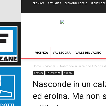
CRONACA
ATTUALITÀ
ECONOMIA LOCALE
SPORT LOCA
VICENZA
VAL LEOGRA
VALLE DELL’AGNO
Home
Vicenza
Nasconde in un calzino 115 dosi di
Cronaca
In Evidenza
Vicenza
Nasconde in un cal
ed eroina. Ma non s