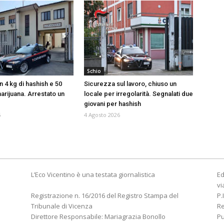
Schio
 4 kg di hashish e 50
Sicurezza sul lavoro, chiuso un
arijuana. Arrestato un
locale per irregolarità. Segnalati due
giovani per hashish
6
4 Agosto 2026
L’Eco Vicentino è una testata giornalistica
Ed
vi
Registrazione n. 16/2016 del Registro Stampa del
P.
Tribunale di Vicenza
R
Direttore Responsabile: Mariagrazia Bonollo
Pu