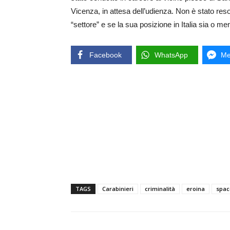
Vicenza, in attesa dell’udienza. Non è stato res
“settore” e se la sua posizione in Italia sia o me
Facebook
WhatsApp
Me
TAGS
Carabinieri
criminalità
eroina
spac