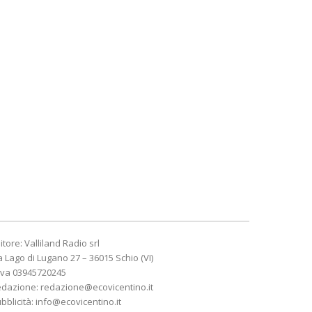
itore: Valliland Radio srl
a Lago di Lugano 27 – 36015 Schio (VI)
Iva 03945720245
edazione:
redazione@ecovicentino.it
bblicità:
info@ecovicentino.it