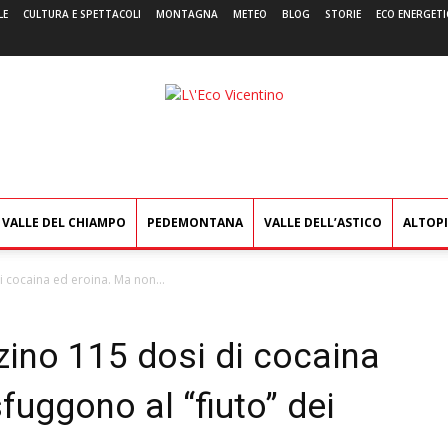
LE
CULTURA E SPETTACOLI
MONTAGNA
METEO
BLOG
STORIE
ECO ENERGETI
L'Eco
Vicentino
VALLE DEL CHIAMPO
PEDEMONTANA
VALLE DELL’ASTICO
ALTOP
 cocaina ed eroina. Ma non...
zino 115 dosi di cocaina
fuggono al “fiuto” dei