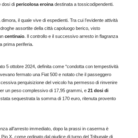
 dosi di
pericolosa eroina
destinata a tossicodipendenti.
imora, il quale vive di espedienti. Tra cui l’evidente attività
di droghe assortite della città capoluogo berico, visto
 un
centinaio
. Il controllo e il successivo arresto in flagranza
a prima periferia.
ato 5 ottobre 2024, definita come “condotta con tempestività
i avevano fermato una Fiat 500 e notato che il passeggero
uccessiva perquisizione del veicolo ha permesso di rinvenire
per un peso complessivo di 17,95 grammi, e
21 dosi di
 è stata sequestrata la somma di 170 euro, ritenuta provento
nza all’arresto immediato, dopo la prassi in caserma è
 Pio X, come ordinato dal giudice di turno del Tribunale di