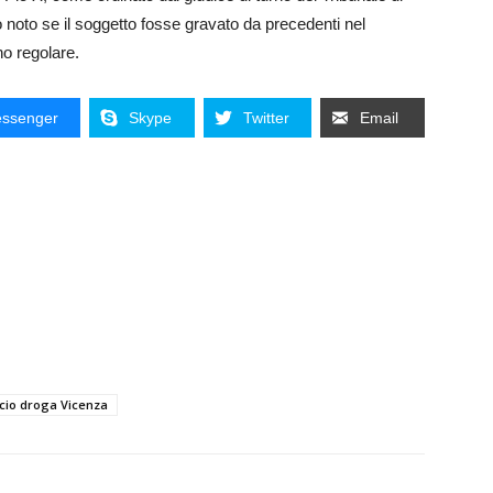
o noto se il soggetto fosse gravato da precedenti nel
no regolare.
ssenger
Skype
Twitter
Email
cio droga Vicenza