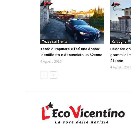
Tezze sul Brenta
Caldogno
Tentò di rapinare e ferì una donna:
Beccato con
identificato e denunciato un 62enne
grammi di m
21enne
4 Agosto 2026
4 Agosto 202