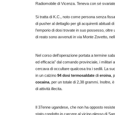
Radiomobile di Vicenza. Teneva con sé svariate
Si tratta di K.C., noto come persona senza fissa d
di pusher al dettaglio per gli acquirenti abituali 
l’emporio di dosi trovate in suo possesso, oltre
di reato sono avvenuti in via Monte Zovetto, nell
Nel corso dell’operazione portata a termine sab
ed efficacia” dal comando provinciale, i militar
cercava di occultare qualcosa tra i sedili. La s
in un calzino
94 dosi termosaldate
d
i eroina
, 
cocaina
, per un totale di 2,38 grammi. Inoltre,
di attività illecita.
Il 37enne ugandese, che non ha opposto resiste
stato condotto in carcere al vicino plesso di San