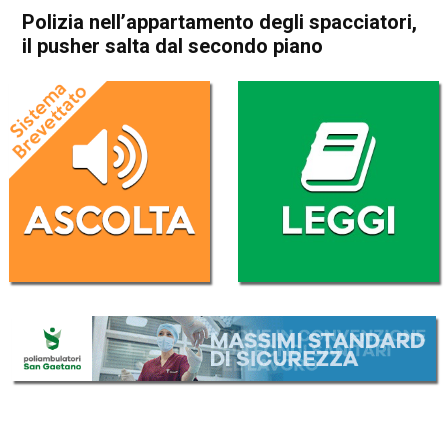
Polizia nell’appartamento degli spacciatori,
il pusher salta dal secondo piano
Home
Vicenza
Cronaca
In Evidenza
Vicenza
Polizia nell’appartamento
degli spacciatori, il pusher
salta dal secondo piano
Da
Redazione
11 Dicembre 2017
(aggiornato il
12 Dicembre 2017 10:21
)
ASCOLTA L'AUDIO