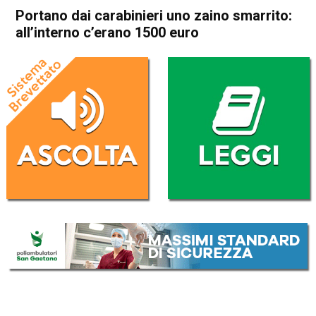
Portano dai carabinieri uno zaino smarrito:
all’interno c’erano 1500 euro
Home
Vicenza
Cronaca
In Evidenza
Vicenza
Portano dai carabinieri uno
zaino smarrito: all’interno
c’erano 1500 euro
Da
Redazione
28 Febbraio 2026
(aggiornato il
28 Febbraio 2026 22:51
)
ASCOLTA L'AUDIO