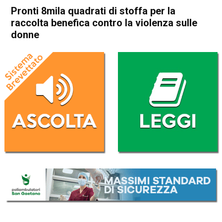
Pronti 8mila quadrati di stoffa per la
raccolta benefica contro la violenza sulle
donne
Home
Vicenza
Attualità
In Evidenza
Vicenza
Pronti 8mila quadrati di
stoffa per la raccolta
benefica contro la violenza
sulle donne
Da
Enrico Pigato
10 Novembre 2022
(aggiornato il
10 Novembre 2022 19:29
)