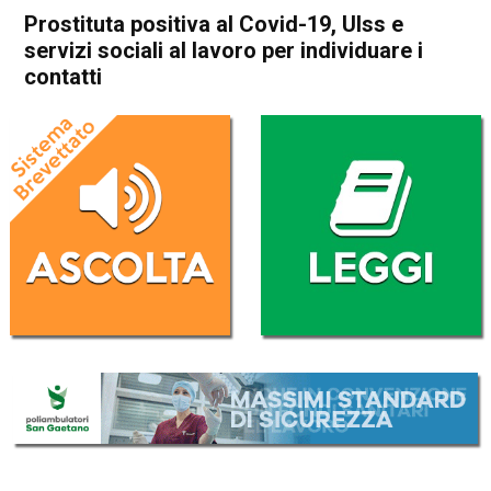
Prostituta positiva al Covid-19, Ulss e
servizi sociali al lavoro per individuare i
contatti
Home
Vicenza
Cronaca
In Evidenza
Vicenza
Prostituta positiva al Covid-
19, Ulss e servizi sociali al
lavoro per individuare i
contatti
Da
Mariagrazia Bonollo
20 Luglio 2020
(aggiornato il
21 Luglio 2020 12:13
)