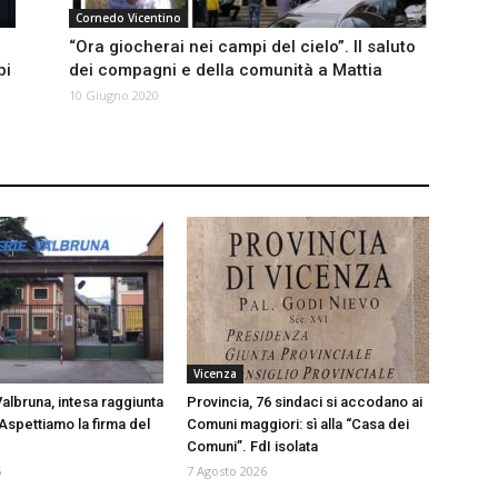
Cornedo Vicentino
“Ora giocherai nei campi del cielo”. Il saluto
bi
dei compagni e della comunità a Mattia
10 Giugno 2020
Vicenza
albruna, intesa raggiunta
Provincia, 76 sindaci si accodano ai
Aspettiamo la firma del
Comuni maggiori: sì alla “Casa dei
Comuni”. FdI isolata
6
7 Agosto 2026