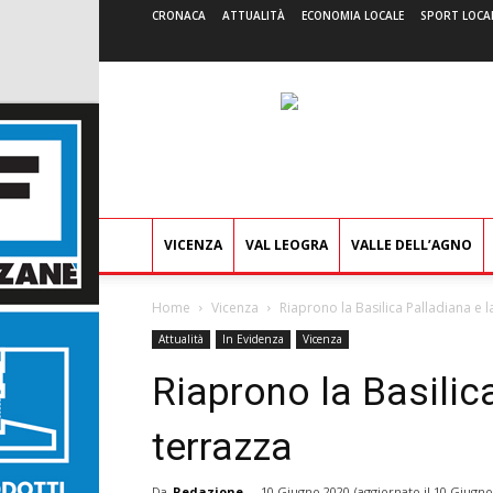
CRONACA
ATTUALITÀ
ECONOMIA LOCALE
SPORT LOCA
VICENZA
VAL LEOGRA
VALLE DELL’AGNO
Home
Vicenza
Riaprono la Basilica Palladiana e l
Attualità
In Evidenza
Vicenza
Riaprono la Basilic
terrazza
Da
Redazione
-
10 Giugno 2020
(aggiornato il
10 Giugno