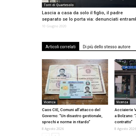
Torri di Quartesolo
Lascia a casa da solo il figlio, il padre
separato se lo porta via: denunciati entram
10 Giugno 2020
Articoli correlati
Di più dello stesso autore
Vicenza
Vicenza
Caos CIE, Comuni all’attacco del
Acciaierie V
Governo: “Un disastro gestionale,
a Bolzano: “
sprechi e norme in ritardo”
contratto”
8 Agosto 2026
8 Agosto 202