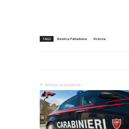
TAGS
Basilica Palladiana
Vicenza
Articolo precedente