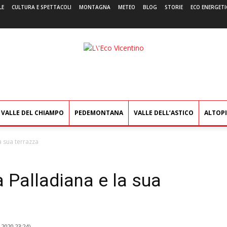
LE
CULTURA E SPETTACOLI
MONTAGNA
METEO
BLOG
STORIE
ECO ENERGETI
L'Eco
Vicentino
VALLE DEL CHIAMPO
PEDEMONTANA
VALLE DELL’ASTICO
ALTOP
a sua terrazza
a Palladiana e la sua
 2020 23:24
)