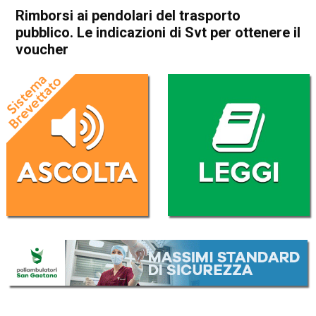
Rimborsi ai pendolari del trasporto
pubblico. Le indicazioni di Svt per ottenere il
voucher
Home
Vicenza
Attualità
In Evidenza
Vicenza
Rimborsi ai pendolari del
trasporto pubblico. Le
indicazioni di Svt per ottenere
il voucher
Da
Mariagrazia Bonollo
15 Agosto 2020
(aggiornato il
15 Agosto 2020 20:46
)