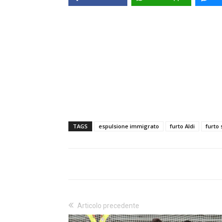
TAGS
espulsione immigrato
furto Aldi
furto
Articolo precedente