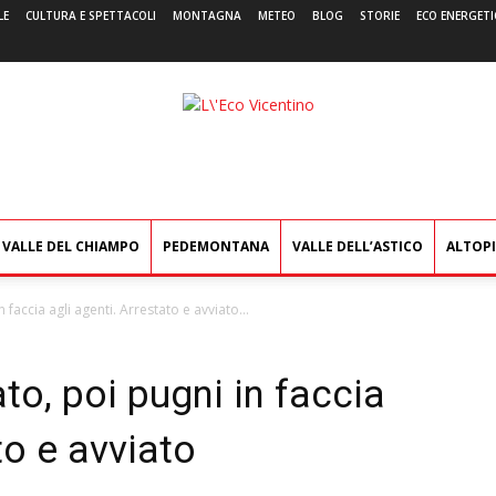
LE
CULTURA E SPETTACOLI
MONTAGNA
METEO
BLOG
STORIE
ECO ENERGETI
L'Eco
Vicentino
VALLE DEL CHIAMPO
PEDEMONTANA
VALLE DELL’ASTICO
ALTOP
faccia agli agenti. Arrestato e avviato...
o, poi pugni in faccia
to e avviato