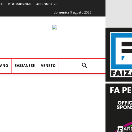
CO
VIDEOGIORNALE
AUDIONOTIZIE
domenica 9 agosto 2026
IANO
BASSANESE
VENETO