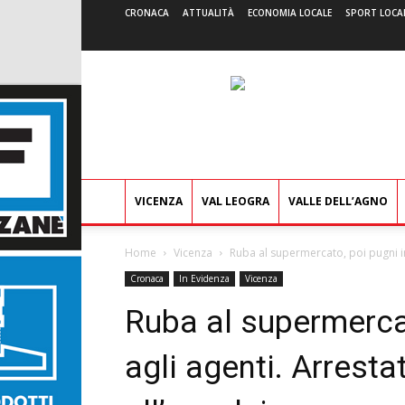
CRONACA
ATTUALITÀ
ECONOMIA LOCALE
SPORT LOCA
VICENZA
VAL LEOGRA
VALLE DELL’AGNO
Home
Vicenza
Ruba al supermercato, poi pugni in 
Cronaca
In Evidenza
Vicenza
Ruba al supermercat
agli agenti. Arresta