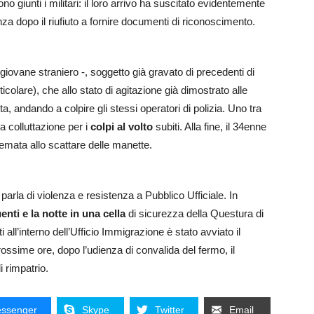
ono giunti i militari: il loro arrivo ha suscitato evidentemente
za dopo il riufiuto a fornire documenti di riconoscimento.
l giovane straniero -, soggetto già gravato di precedenti di
articolare), che allo stato di agitazione già dimostrato alle
, andando a colpire gli stessi operatori di polizia. Uno tra
la colluttazione per i
colpi al volto
subiti. Alla fine, il 34enne
emata allo scattare delle manette.
arla di violenza e resistenza a Pubblico Ufficiale. In
enti e la notte in una cella
di sicurezza della Questura di
all’interno dell’Ufficio Immigrazione è stato avviato il
prossime ore, dopo l’udienza di convalida del fermo, il
 rimpatrio.
ssenger
Skype
Twitter
Email