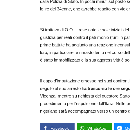
dalla Polizia di Stato. In pochi minuti sul posto s
le ire del 34enne, che avrebbe reagito con violen
Si trattava di O.O. – rese note le sole iniziali de
giustizia per reati contro il patrimonio (furti in p
prime battute ha aggiunto una reazione inconsulta
loro, in particolare, è rimasto ferito nel corso del
è stato immobilizzato e la sua aggressività è sc
Il capo d’imputazione emesso nei suoi confronti p
seguito al suo arresto h
a trascorso le ore segu
Vicenza, mentre su richiesta del questore Sartoti 
procedimento per l’espulsione dall’Italia. Nelle 
nigeriano sarà accompagnato verso un centro di
Facebook
WhatsApp
Me